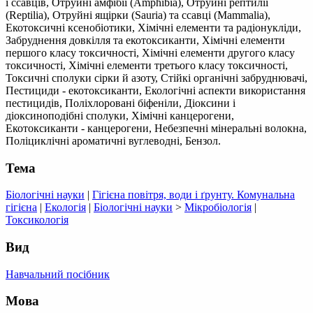
і ссавців, Отруйні амфібії (Amphibia), Отруйні рептилії
(Reptilia), Отруйні ящірки (Sauria) та ссавці (Mammalia),
Екотоксичні ксенобіотики, Хімічні елементи та радіонукліди,
Забруднення довкілля та екотоксиканти, Хімічні елементи
першого класу токсичності, Хімічні елементи другого класу
токсичності, Хімічні елементи третього класу токсичності,
Токсичні сполуки сірки й азоту, Стійкі органічні забруднювачі,
Пестициди - екотоксиканти, Екологічні аспекти використання
пестицидів, Поліхлоровані біфеніли, Діоксини і
діоксиноподібні сполуки, Хімічні канцерогени,
Екотоксиканти - канцерогени, Небезпечні мінеральні волокна,
Поліциклічні ароматичні вуглеводні, Бензол.
Тема
Біологічні науки
|
Гігієна повітря, води і ґрунту. Комунальна
гігієна
|
Екологія
|
Біологічні науки
>
Мікробіологія
|
Токсикологія
Вид
Навчальний посібник
Мова