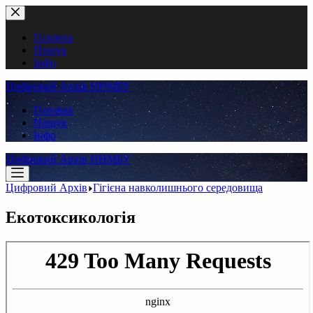
Перейти
до
вмісту
Головна
Пошук
Інфо
Цифровий Архів ННМБУ
Головна
Пошук
Інфо
Цифровий Архів ННМБУ
Цифровий Архів
Гігієна навколишнього середовища
Екотоксикологія