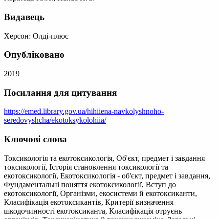
Видавець
Херсон: Олді-плюс
Опубліковано
2019
Посилання для цитування
https://emed.library.gov.ua/hihiiena-navkolyshnoho-
seredovyshcha/ekotoksykolohiia/
Ключові слова
Токсикологія та екотоксикологія, Об'єкт, предмет і завдання
токсикології, Історія становлення токсикології та
екотоксикології, Екотоксикологія - об'єкт, предмет і завдання,
Фундаментальні поняття екотоксикології, Вступ до
екотоксикології, Організми, екосистеми й екотоксиканти,
Класифікація екотоксикантів, Критерії визначення
шкодочинності екотоксиканта, Класифікація отруєнь