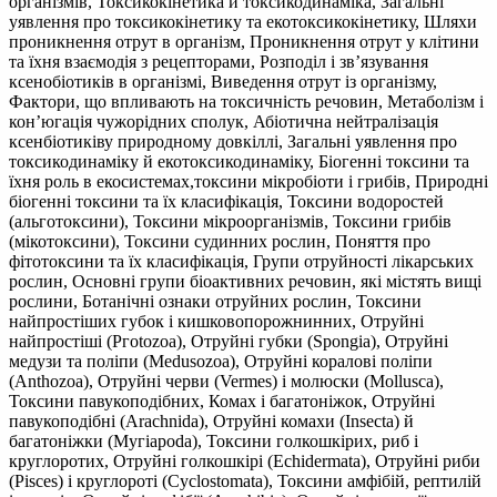
організмів, Токсикокінетика й токсикодинаміка, Загальні
уявлення про токсикокінетику та екотоксикокінетику, Шляхи
проникнення отрут в організм, Проникнення отрут у клітини
та їхня взаємодія з рецепторами, Розподіл і зв’язування
ксенобіотиків в організмі, Виведення отрут із організму,
Фактори, що впливають на токсичність речовин, Метаболізм і
кон’югація чужорідних сполук, Абіотична нейтралізація
ксенбіотиківу природному довкіллі, Загальні уявлення про
токсикодинаміку й екотоксикодинаміку, Біогенні токсини та
їхня роль в екосистемах,токсини мікробіоти і грибів, Природні
біогенні токсини та їх класифікація, Токсини водоростей
(альготоксини), Токсини мікроорганізмів, Токсини грибів
(мікотоксини), Токсини судинних рослин, Поняття про
фітотоксини та їх класифікація, Групи отруйності лікарських
рослин, Основні групи біоактивних речовин, які містять вищі
рослини, Ботанічні ознаки отруйних рослин, Токсини
найпростіших губок і кишковопорожнинних, Отруйні
найпростіші (Ргоtozoa), Отруйні губки (Spongia), Отруйні
медузи та поліпи (Medusozoa), Отруйні коралові поліпи
(Anthozoa), Отруйні черви (Vermes) і молюски (Mollusca),
Токсини павукоподібних, Комах і багатоніжок, Отруйні
павукоподібні (Arachnida), Отруйні комахи (Insecta) й
багатоніжки (Мугіароdа), Токсини голкошкірих, риб і
круглоротих, Отруйні голкошкірі (Echidermata), Отруйні риби
(Pisces) і круглороті (Cyclostomata), Токсини амфібій, рептилій