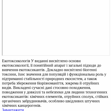
Екотоксикологія
У виданні висвітлено основи
екотоксикології, її понятійний апарат і загальні підходи до
вивчення екотоксикантів. Докладно висвітлені біогенні
токсини, їхнє значення для популяцій і функціональна роль у
підтриманні стабільності природних екосистем, а також
потреба збереження біорізноманіття, зокрема й отруйних
видів. Викладені сучасні дані стосовно походження,
поводження у довкіллі та небезпеки для людини техногенних
екотоксикантів: хімічних елементів, отруйних сполук, стійких
органічних забруднювачів, особливо шкідливих штучних
хімічних канцерогенів.
Завантажити