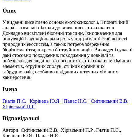
Опис
У виданні висвітлено основи екотоксикології, її понятійний
апарат і загальні підходи до вивчення екотоксикантів.
Докладно висвітлені біогенні токсини, їхнє значення для
популяцій і функціональна роль у підтриманні стабільності
природних екосистем, а також потреба збереження
біорізноманіття, зокрема й отруйних видів. Викладені сучасні
дані стосовно походження, поводження у довкіллі та
небезпеки для людини техногенних екотоксикантів: хімічних
елементів, отруйних сполук, стійких органічних
забруднювачів, особливо шкідливих штучних хімічних
канцерогенів.
Імена
Гнатів П.С.
|
Корінець Ю.Я.
|
Панас Н.Є.
|
Снітинський В.В.
|
Хірівський П.Р.
Відповідальні
Автори: Снітинський В.В., Хірівський П.Р., Гнатів П.С.,
Корінець Ю.Я., Панас Н.Є.