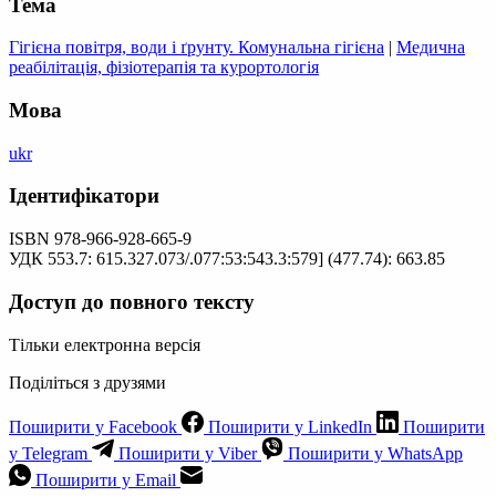
Тема
Гігієна повітря, води і ґрунту. Комунальна гігієна
|
Медична
реабілітація, фізіотерапія та курортологія
Мова
ukr
Ідентифікатори
ISBN 978-966-928-665-9
УДК 553.7: 615.327.073/.077:53:543.3:579] (477.74): 663.85
Доступ до повного тексту
Тільки електронна версія
Поділіться з друзями
Поширити у Facebook
Поширити у LinkedIn
Поширити
у Telegram
Поширити у Viber
Поширити у WhatsApp
Поширити у Email