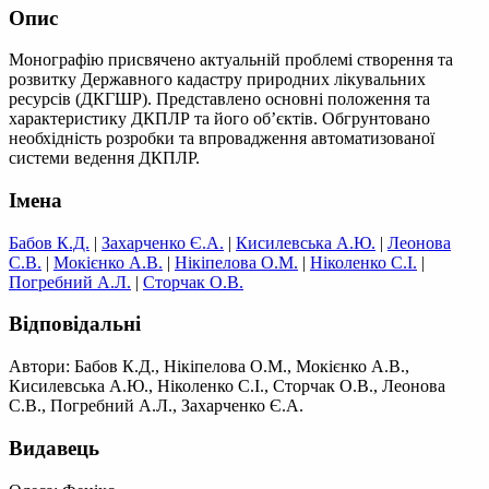
Опис
Монографію присвячено актуальній проблемі створення та
розвитку Державного кадастру природних лікувальних
ресурсів (ДКГШР). Представлено основні положення та
характеристику ДКПЛР та його об’єктів. Обгрунтовано
необхідність розробки та впровадження автоматизованої
системи ведення ДКПЛР.
Імена
Бабов К.Д.
|
Захарченко Є.А.
|
Кисилевська А.Ю.
|
Леонова
С.В.
|
Мокієнко А.В.
|
Нікіпелова О.М.
|
Ніколенко С.І.
|
Погребний А.Л.
|
Сторчак О.В.
Відповідальні
Автори: Бабов К.Д., Нікіпелова О.М., Мокієнко А.В.,
Кисилевська А.Ю., Ніколенко С.І., Сторчак О.В., Леонова
С.В., Погребний А.Л., Захарченко Є.А.
Видавець