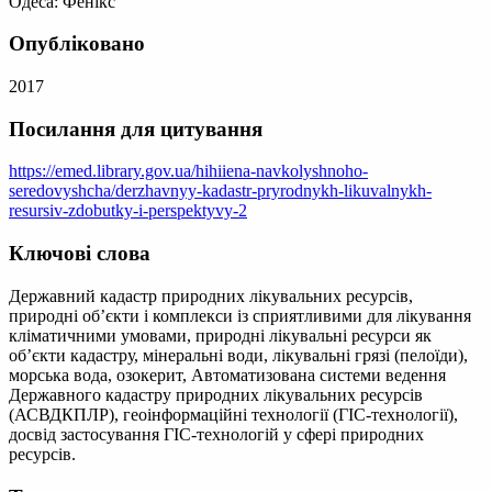
Одеса: Фенікс
Опубліковано
2017
Посилання для цитування
https://emed.library.gov.ua/hihiiena-navkolyshnoho-
seredovyshcha/derzhavnyy-kadastr-pryrodnykh-likuvalnykh-
resursiv-zdobutky-i-perspektyvy-2
Ключові слова
Державний кадастр природних лікувальних ресурсів,
природні об’єкти і комплекси із сприятливими для лікування
кліматичними умовами, природні лікувальні ресурси як
об’єкти кадастру, мінеральні води, лікувальні грязі (пелоїди),
морська вода, озокерит, Автоматизована системи ведення
Державного кадастру природних лікувальних ресурсів
(АСВДКПЛР), геоінформаційні технології (ГІС-технології),
досвід застосування ГІС-технологій у сфері природних
ресурсів.