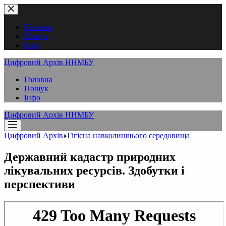
Перейти
до
вмісту
Головна
Пошук
Інфо
Цифровий Архів ННМБУ
Головна
Пошук
Інфо
Цифровий Архів ННМБУ
Цифровий Архів
Гігієна навколишнього середовища
Державний кадастр природних
лікувальних ресурсів. Здобутки і
перспективи