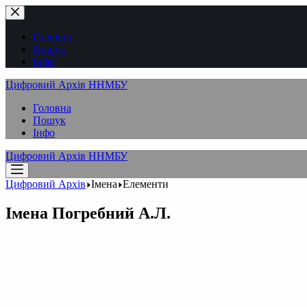
Перейти
до
вмісту
Головна
Пошук
Інфо
Цифровий Архів ННМБУ
Головна
Пошук
Інфо
Цифровий Архів ННМБУ
Цифровий Архів
Імена
Елементи
Імена
Погребний А.Л.