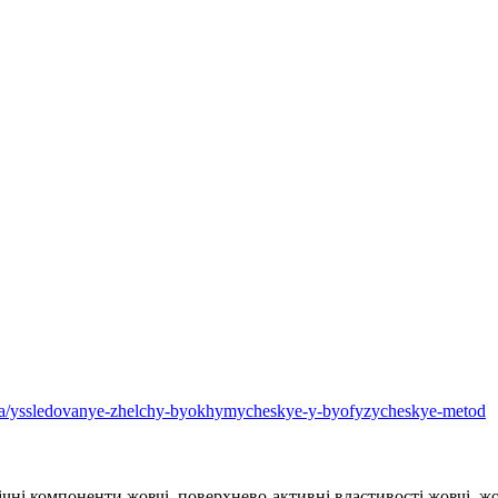
ycha/yssledovanye-zhelchy-byokhymycheskye-y-byofyzycheskye-metod
мічні компоненти жовчі, поверхнево-активні властивості жовчі, ж