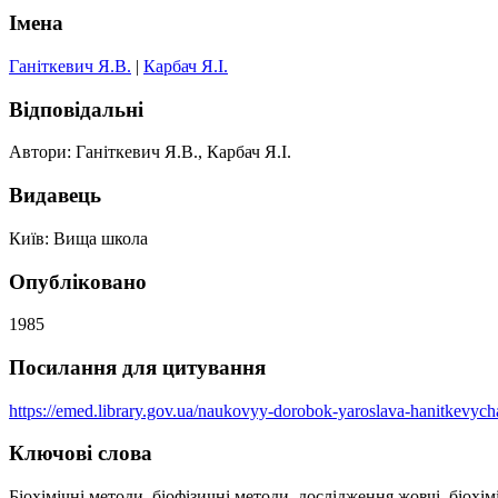
Імена
Ганіткевич Я.В.
|
Карбач Я.І.
Відповідальні
Автори: Ганіткевич Я.В., Карбач Я.І.
Видавець
Київ: Вища школа
Опубліковано
1985
Посилання для цитування
https://emed.library.gov.ua/naukovyy-dorobok-yaroslava-hanitkev
Ключові слова
Біохімічні методи, біофізичні методи, дослідження жовчі, біохі