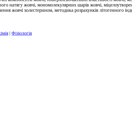
ого натягу жовчі, мономолекулярних шарів жовчі, міцелоутворення
ення жовчі холестерином, методика розрахунків літогенного інд
імія
|
Фізіологія