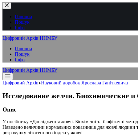
Перейти
до
вмісту
Головна
Пошук
Інфо
Цифровий Архів ННМБУ
Головна
Пошук
Інфо
Цифровий Архів ННМБУ
Цифровий Архів
Науковий доробок Ярослава Ганіткевича
Исследование желчи. Биохимические и
Опис
У посібнику «Дослідження жовчі. Біохімічні та біофізичні мет
Наведено величини нормальних показників для жовчі людини та
розрахунку літогенного індексу жовчі.