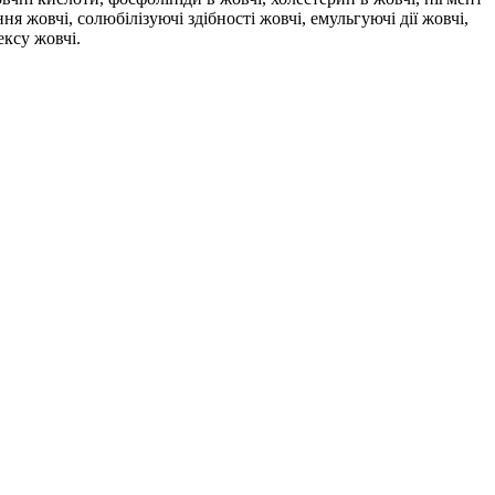
 жовчі, солюбілізуючі здібності жовчі, емульгуючі дії жовчі,
ексу жовчі.