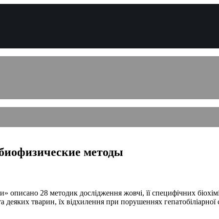
 биофизические методы
оди» описано 28 методик дослідження жовчі, її специфічних біох
 деяких тварин, їх відхилення при порушеннях гепатобіліарної