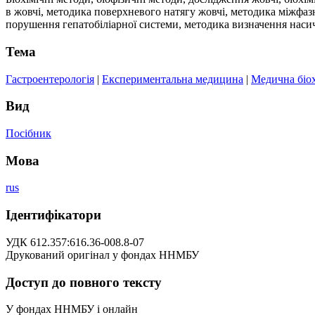
в жовчі, методика поверхневого натягу жовчі, методика міжфазн
порушення гепатобіліарної системи, методика визначення насич
Тема
Гастроентерологія
|
Експериментальна медицина
|
Медична біох
Вид
Посібник
Мова
rus
Ідентифікатори
УДК 612.357:616.36-008.8-07
Друкований оригінал у фондах ННМБУ
Доступ до повного тексту
У фондах ННМБУ і онлайн