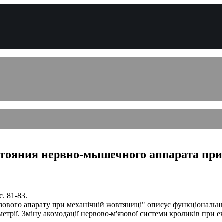
стояния нервно-мышечного аппарата при
. 81-83.
зового апарату при механічній жовтяниці" описує функціональн
етрії. Зміну акомодації нервово-м'язової системи кроликів при 