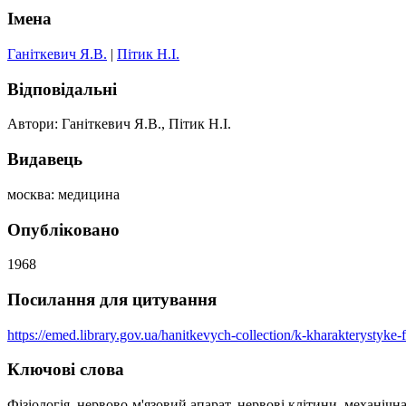
Імена
Ганіткевич Я.В.
|
Пітик Н.І.
Відповідальні
Автори: Ганіткевич Я.В., Пітик Н.І.
Видавець
москва: медицина
Опубліковано
1968
Посилання для цитування
https://emed.library.gov.ua/hanitkevych-collection/k-kharakterysty
Ключові слова
Фізіологія, нервово-м'язовий апарат, нервові клітини, механіч