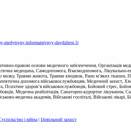
amy-medytsyny-informatsiynyy-daydzhest-3/
тивно-правові основи медичного забезпечення, Організація мед
Тактична медицина, Самодопомога, Взаємодопомога, Лікувально-ев
о мозку, Травми живота, Травми кінцівок, Рани м’яких тканин, 
певтична допомога військовослужбовцям, Медичний захист, Хімічн
а, Психічне здоров’я військовослужбовців, Бойовий стрес, Бойо
бовців, Медична реабілітація, Санаторно-курортне лікування, Сан
ьково-медична академія, Військові госпіталі, Військові лікарі, Б
Суспільство і війна
|
Цивільний захист