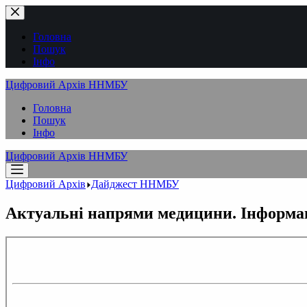
Перейти
до
вмісту
Головна
Пошук
Інфо
Цифровий Архів ННМБУ
Головна
Пошук
Інфо
Цифровий Архів ННМБУ
Цифровий Архів
Дайджест ННМБУ
Актуальні напрями медицини. Інформац