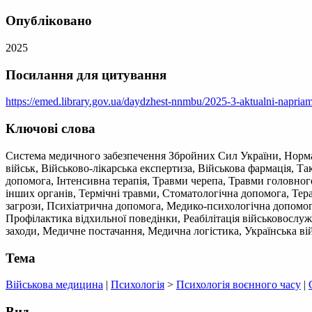
Опубліковано
2025
Посилання для цитування
https://emed.library.gov.ua/daydzhest-nnmbu/2025-3-aktualni-napri
Ключові слова
Система медичного забезпечення Збройних Сил України, Норма
військ, Військово-лікарська експертиза, Військова фармація, 
допомога, Інтенсивна терапія, Травми черепа, Травми головног
інших органів, Термічні травми, Стоматологічна допомога, Тера
загрози, Психіатрична допомога, Медико-психологічна допомог
Профілактика відхильної поведінки, Реабілітація військовослуж
заходи, Медичне постачання, Медична логістика, Українська війс
Тема
Військова медицина
|
Психологія
>
Психологія воєнного часу
|
Вид