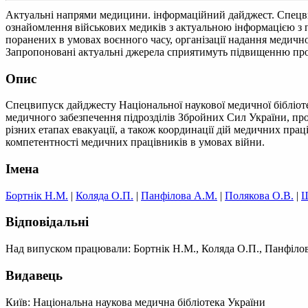
Актуальні напрями медицини. інформаційний дайджест. Спецв
ознайомлення військових медиків з актуальною інформацією з 
поранених в умовах воєнного часу, організації надання медично
Запропоновані актуальні джерела сприятимуть підвищенню про
Опис
Спецвипуск дайджесту Національної наукової медичної бібліот
медичного забезпечення підрозділів Збройних Cил України, пр
різних етапах евакуації, а також координації дій медичних пр
компетентності медичних працівників в умовах війни.
Імена
Бортнік Н.М.
|
Коляда О.П.
|
Панфілова А.М.
|
Полякова О.В.
|
Ш
Відповідальні
Над випуском працювали: Бортнік Н.М., Коляда О.П., Панфіло
Видавець
Київ: Національна наукова медична бібліотека України