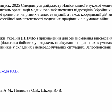
ипуск. 2025
Спецвипуск дайджесту Національної наукової медич
питань організації медичного забезпечення підрозділів Збройни
ї допомоги на різних етапах евакуації, а також координації дій 
фесійної компетентності медичних працівників в умовах війни
еки України (ННМБУ) призначений для ознайомлення військових 
офілактики бойових ушкоджень та лікування поранених в умовах 
ацівників у складних і непередбачуваних ситуаціях. Запропонова
кода Ю.В.
ва А.М., Полякова О.В., Шкода Ю.В.