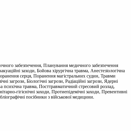
ичного забезпечення, Планування медичного забезпечення
акуаційні заходи, Бойова хірургічна травма, Анестезіологічна
Поранення серця, Поранення магістральних судин, Травми
і загрози, Біологічні загрози, Радіаційні загрози, Ядерні
ва психічна травма, Посттравматичний стресовий розлад,
ітарно-гігієнічні заходи, Протиепідемічні заходи, Превентивні
ібліографічні посібники з військової медицини.