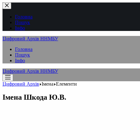
Перейти
до
вмісту
Головна
Пошук
Інфо
Цифровий Архів ННМБУ
Головна
Пошук
Інфо
Цифровий Архів ННМБУ
Цифровий Архів
Імена
Елементи
Імена
Шкода Ю.В.