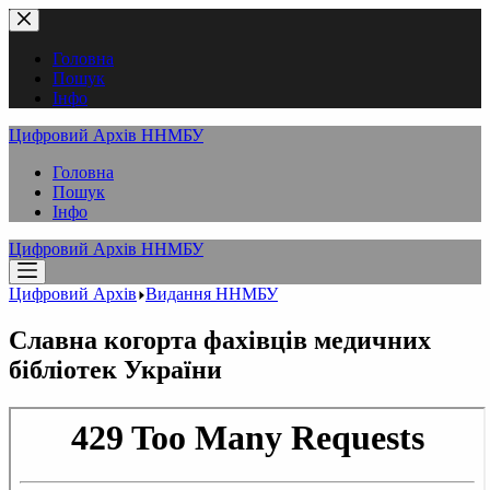
Перейти
до
вмісту
Головна
Пошук
Інфо
Цифровий Архів ННМБУ
Головна
Пошук
Інфо
Цифровий Архів ННМБУ
Цифровий Архів
Видання ННМБУ
Славна когорта фахівців медичних
бібліотек України