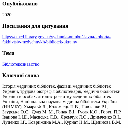
Опубліковано
2020
Посилання для цитування
https://emed.library.gov.ua/vydannia-nnmbu/slavna-kohorta-
fakhivtsiv-medychnykh-bibliotek-ukrainy
Тема
Бібліотекознавство
Ключові слова
Історія медичних бібліотек, фахівці медичних бібліотек
України, трудова біографія бібліотекарів, медичні бібліотеки
України в особах, літопис розвитку медичних бібліотек
України, Національна наукова медична бібліотека України
(ННМБУ), Хмара Ф.Л., Коломієць П.В., Павленко Р.І.,
Згурська О.С., Дуля М. М., Гопак В.І., Гусак К.О., Горун П.Р.,
Іванова І. Ш., Маєвська Л.В., Яремчук Л.О., Дримченко В.І.,
Луценко І.Г., Коврижина М.А., Курнат Н.М., Щепінова В.М.