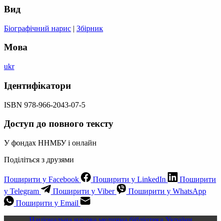
Вид
Біографічний нарис
|
Збірник
Мова
ukr
Ідентифікатори
ISBN 978-966-2043-07-5
Доступ до повного тексту
У фондах ННМБУ і онлайн
Поділіться з друзями
Поширити у Facebook
Поширити у LinkedIn
Поширити
у Telegram
Поширити у Viber
Поширити у WhatsApp
Поширити у Email
Національна науова медична бібліотека України