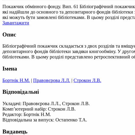
Покажчик обмінного фонду. Вип. 61
Бібліографічний покажчик
які надійшли до основного та депозитарного фондів бібліотеки
які можуть бути замовлені бібліотеками. В цьому розділі предс
Завантажити
Опис
Бібліографічний покажчик складається з двох розділів та вмі
депозитарного фондів бібліотеки завдяки книгообміну. У другом
бібліотеками. В цьому розділі представлено ретроспективний об
Імена
Бортнік Н.М.
|
Правовєрова Л.Л.
|
Строкон Л.В.
Відповідальні
Укладачі: Правовєрова Л.Л., Строкон Л.В.
Комп’ютерний набір: Строкон Л.В.
Редактор: Бортнік Н.М.
Відповідальна за випуск: Остапенко Т.А.
Видавець