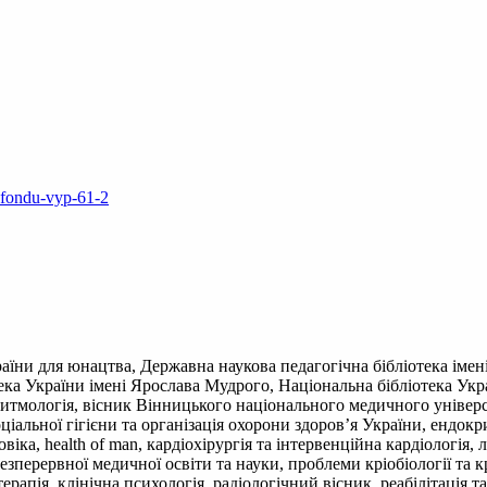
-fondu-vyp-61-2
аїни для юнацтва, Державна наукова педагогічна бібліотека імен
іотека України імені Ярослава Мудрого, Національна бібліотека 
итмологія, вісник Вінницького національного медичного універси
соціальної гігієни та організація охорони здоров’я України, ендо
іка, health of man, кардіохірургія та інтервенційна кардіологія, 
зперервної медичної освіти та науки, проблеми кріобіології та 
терапія, клінічна психологія, радіологічний вісник, реабілітація