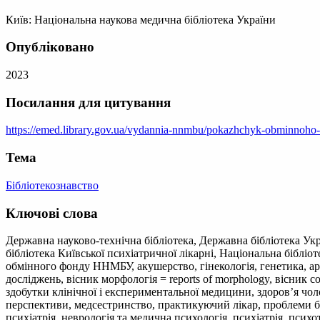
Київ: Національна наукова медична бібліотека України
Опубліковано
2023
Посилання для цитування
https://emed.library.gov.ua/vydannia-nnmbu/pokazhchyk-obminnoho
Тема
Бібліотекознавство
Ключові слова
Державна науково-технічна бібліотека, Державна бібліотека Укр
бібліотека Київської психіатричної лікарні, Національна бібл
обмінного фонду ННМБУ, акушерство, гінекологія, генетика, ар
досліджень, вісник морфологія = reports of morphology, вісник 
здобутки клінічної і експериментальної медицини, здоров’я чолов
перспективи, медсестринство, практикуючий лікар, проблеми бе
психіатрія, неврологія та медична психологія, психіатрія, психо