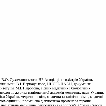
і В.О. Сухомлинського, НБ Асоціація психіатрів України,
України імені В.І. Вернадського, ННСГБ НААН, документи
тету ім. М.І. Пирогова, вісник медичних і біологічних
кринологія, журнал національної академія медичних наук України,
ліки України, медична освіта, медична та клінічна хімія, медичні
кріомедицини, променева діагностика променева терапія,
 та паліативна медицина, репродуктивне здоров'я, Східна Європа,