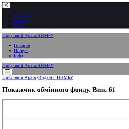
Перейти
до
вмісту
Головна
Пошук
Інфо
Цифровий Архів ННМБУ
Головна
Пошук
Інфо
Цифровий Архів ННМБУ
Цифровий Архів
Видання ННМБУ
Покажчик обмінного фонду. Вип. 61