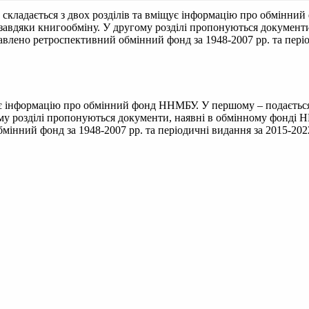
 складається з двох розділів та вміщує інформацію про обмінни
 завдяки книгообміну. У другому розділі пропонуються документи,
тавлено ретроспективний обмінний фонд за 1948-2007 рр. та періо
щує інформацію про обмінний фонд ННМБУ. У першому – подається
у розділі пропонуються документи, наявні в обмінному фонді ННМ
мінний фонд за 1948-2007 рр. та періодичні видання за 2015-2022