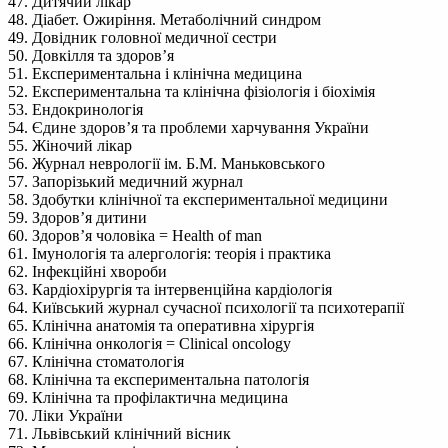
47. Дитячий лікар
48. Діабет. Ожиріння. Метаболічний синдром
49. Довідник головної медичної сестри
50. Довкілля та здоров’я
51. Експериментальна і клінічна медицина
52. Експериментальна та клінічна фізіологія і біохімія
53. Ендокринологія
54. Єдине здоров’я та проблеми харчування України
55. Жіночий лікар
56. Журнал неврології ім. Б.М. Маньковського
57. Запорізький медичний журнал
58. Здобутки клінічної та експериментальної медицини
59. Здоров’я дитини
60. Здоров’я чоловіка = Health of man
61. Імунологія та алергологія: теорія і практика
62. Інфекційні хвороби
63. Кардіохірургія та інтервенційна кардіологія
64. Київський журнал сучасної психології та психотерапії
65. Клінічна анатомія та оперативна хірургія
66. Клінічна онкологія = Clinical oncology
67. Клінічна стоматологія
68. Клінічна та експериментальна патологія
69. Клінічна та профілактична медицина
70. Ліки України
71. Львівський клінічний вісник