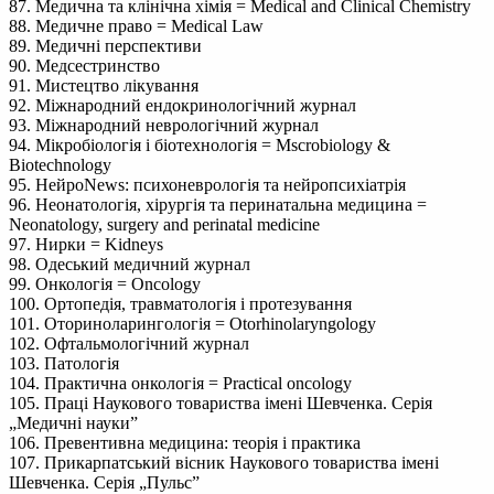
87. Медична та клінічна хімія = Medical and Clinical Chemistry
88. Медичне право = Medical Law
89. Медичні перспективи
90. Медсестринство
91. Мистецтво лікування
92. Міжнародний ендокринологічний журнал
93. Міжнародний неврологічний журнал
94. Мікробіологія і біотехнологія = Mscrobiology &
Biotechnology
95. НейроNews: психоневрологія та нейропсихіатрія
96. Неонатологія, хірургія та перинатальна медицина =
Neonatology, surgery and perinatal medicine
97. Нирки = Kidneys
98. Одеський медичний журнал
99. Онкологія = Oncology
100. Ортопедія, травматологія і протезування
101. Оториноларингологія = Otorhinolaryngology
102. Офтальмологічний журнал
103. Патологія
104. Практична онкологія = Practical oncology
105. Праці Наукового товариства імені Шевченка. Серія
„Медичні науки”
106. Превентивна медицина: теорія і практика
107. Прикарпатський вісник Наукового товариства імені
Шевченка. Серія „Пульс”