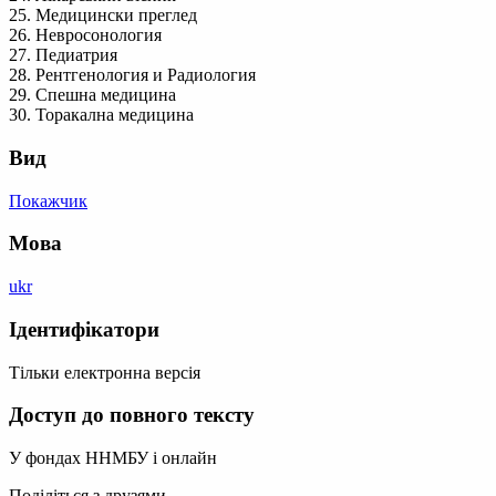
25. Медицински преглед
26. Невросонология
27. Педиатрия
28. Рентгенология и Радиология
29. Спешна медицина
30. Торакална медицина
Вид
Покажчик
Мова
ukr
Ідентифікатори
Тільки електронна версія
Доступ до повного тексту
У фондах ННМБУ і онлайн
Поділіться з друзями