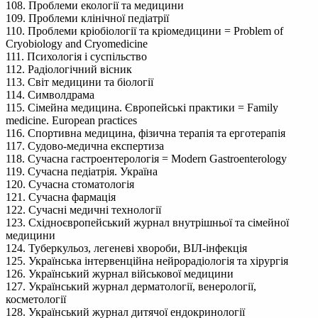
108. Проблеми екології та медицини
109. Проблеми клінічної педіатрії
110. Проблеми кріобіології та кріомедицини = Problem of
Cryobiology and Cryomedicine
111. Психологія і суспільство
112. Радіологічний вісник
113. Світ медицини та біології
114. Символдрама
115. Сімейна медицина. Європейські практики = Family
medicine. European practices
116. Спортивна медицина, фізична терапія та ерготерапія
117. Судово-медична експертиза
118. Сучасна гастроентерологія = Modern Gastroenterology
119. Сучасна педіатрія. Україна
120. Сучасна стоматологія
121. Сучасна фармація
122. Сучасні медичні технології
123. Східноєвропейський журнал внутрішньої та сімейної
медицини
124. Туберкульоз, легеневі хвороби, ВІЛ-інфекція
125. Українська інтервенційна нейрорадіологія та хірургія
126. Український журнал військової медицини
127. Український журнал дерматології, венерології,
косметології
128. Український журнал дитячої ендокринології