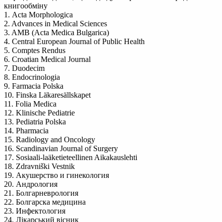
книгообміну
1. Acta Morphologica
2. Advances in Medical Sciences
3. AMB (Acta Medica Bulgarica)
4. Central European Journal of Public Health
5. Comptes Rendus
6. Croatian Medical Journal
7. Duodecim
8. Endocrinologia
9. Farmacia Polska
10. Finska Läkaresällskapet
11. Folia Medica
12. Klinische Pediatrie
13. Pediatria Polska
14. Pharmacia
15. Radiology and Oncology
16. Scandinavian Journal of Surgery
17. Sosiaali-laäketieteellinen Aikakauslehti
18. Zdravniški Vestnik
19. Акушерство и гинекология
20. Андрология
21. Болгарневрология
22. Болгарска медицина
23. Инфектология
24. Лікарський вісник