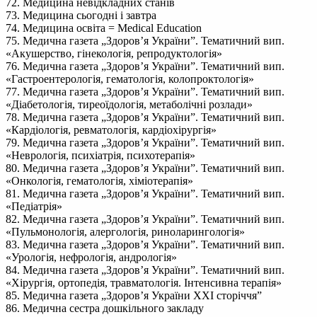
72. Медицина невідкладних станів
73. Медицина сьогодні і завтра
74. Медицина освіта = Medical Education
75. Медична газета „Здоров’я України”. Тематичний вип.
«Акушерство, гінекологія, репродуктологія»
76. Медична газета „Здоров’я України”. Тематичний вип.
«Гастроентерологія, гематологія, колопроктологія»
77. Медична газета „Здоров’я України”. Тематичний вип.
«Діабетологія, тиреоїдологія, метаболічні розлади»
78. Медична газета „Здоров’я України”. Тематичний вип.
«Кардіологія, ревматологія, кардіохірургія»
79. Медична газета „Здоров’я України”. Тематичний вип.
«Неврологія, психіатрія, психотерапія»
80. Медична газета „Здоров’я України”. Тематичний вип.
«Онкологія, гематологія, хіміотерапія»
81. Медична газета „Здоров’я України”. Тематичний вип.
«Педіатрія»
82. Медична газета „Здоров’я України”. Тематичний вип.
«Пульмонологія, алергологія, риноларингологія»
83. Медична газета „Здоров’я України”. Тематичний вип.
«Урологія, нефрологія, андрологія»
84. Медична газета „Здоров’я України”. Тематичний вип.
«Хірургія, ортопедія, травматологія. Інтенсивна терапія»
85. Медична газета „Здоров’я України XXI сторіччя”
86. Медична сестра дошкільного закладу