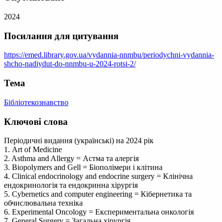
2024
Посилання для цитування
https://emed.library.gov.ua/vydannia-nnmbu/periodychni-vydannia-
shcho-nadiydut-do-nnmbu-u-2024-rotsi-2/
Тема
Бібліотекознавство
Ключові слова
Періодичні видання (українські) на 2024 рік
1. Art of Medicine
2. Asthma and Allergy = Астма та алергія
3. Biopolymers and Gell = Біополімери і клітина
4. Clinical endocrinology and endocrine surgery = Клінічна
ендокринологія та ендокринна хірургія
5. Cybernetics and computer engineering = Кібернетика та
обчислювальна техніка
6. Experimental Oncology = Експериментальна онкологія
7. General Surgery = Загальна хірургія