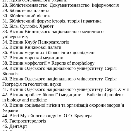
28. Бібліотекознавство. Документознавство. Інформологія
29. Бібліотечна планета
30. Бібліотечний вісник
31. Бібліотечний форум: історія, теорія і практика
32. Біль. Суглоби. Хребет
33. Вісник Вінницького національного медичного
університету
34. Вісник Клубу Панкреатологів
35. Вісник Книжкової палати
36. Вісник медичних і біологічних досліджень
37. Вісник морської медицини
38. Вісник морфології = Reports of morphology
39. Вісник Одеського національного університету. Серія:
Біологія
40. Вісник Одеського національного університету. Серія:
Географія та геологічні науки
41. Вісник Одеського національного університету. Серія: Хімія
42. Вісник проблем біології і медицини = Bulletin of problems
in biology and medicine
43. Вісник соціальної гігієни та організації охорони здоров’я
України
44. Вісті Музейного фонду ім. О.О. Браунера
45. Гастроентерологія
46. ДентАрт