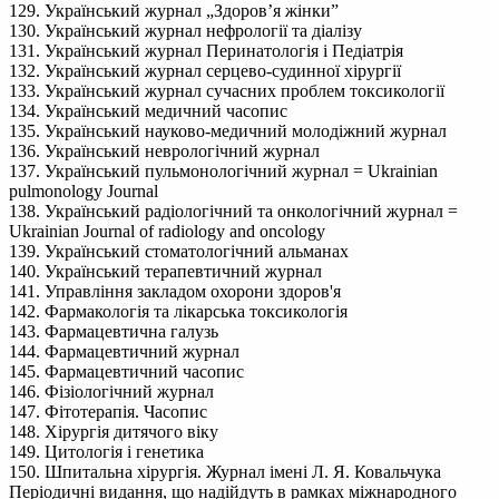
129. Український журнал „Здоров’я жінки”
130. Український журнал нефрології та діалізу
131. Український журнал Перинатологія і Педіатрія
132. Український журнал серцево-судинної хірургії
133. Український журнал сучасних проблем токсикології
134. Український медичний часопис
135. Український науково-медичний молодіжний журнал
136. Український неврологічний журнал
137. Український пульмонологічний журнал = Ukrainian
pulmonology Journal
138. Український радіологічний та онкологічний журнал =
Ukrainian Journal of radiology and oncology
139. Український стоматологічний альманах
140. Український терапевтичний журнал
141. Управління закладом охорони здоров'я
142. Фармакологія та лікарська токсикологія
143. Фармацевтична галузь
144. Фармацевтичний журнал
145. Фармацевтичний часопис
146. Фізіологічний журнал
147. Фітотерапія. Часопис
148. Хірургія дитячого віку
149. Цитологія і генетика
150. Шпитальна хірургія. Журнал імені Л. Я. Ковальчука
Періодичні видання, що надійдуть в рамках міжнародного