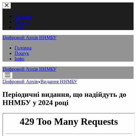
Перейти
до
вмісту
Головна
Пошук
Інфо
Цифровий Архів ННМБУ
Головна
Пошук
Інфо
Цифровий Архів ННМБУ
Цифровий Архів
Видання ННМБУ
Періодичні видання, що надійдуть до
ННМБУ у 2024 році