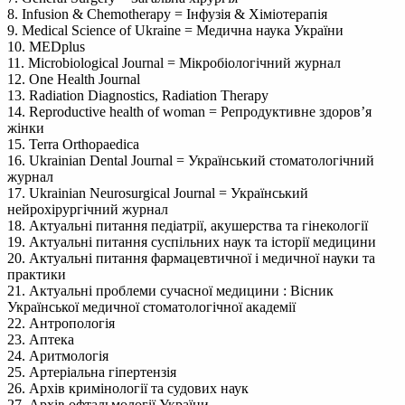
8. Infusion & Chemotherapy = Інфузія & Хіміотерапія
9. Medical Science of Ukraine = Медична наука України
10. MEDplus
11. Microbiological Journal = Мікробіологічний журнал
12. One Health Journal
13. Radiation Diagnostics, Radiation Therapy
14. Reproductive health of woman = Репродуктивне здоров’я
жінки
15. Terra Orthopaedica
16. Ukrainian Dental Journal = Український стоматологічний
журнал
17. Ukrainian Neurosurgical Journal = Український
нейрохірургічний журнал
18. Актуальні питання педіатрії, акушерства та гінекології
19. Актуальні питання суспільних наук та історії медицини
20. Актуальні питання фармацевтичної і медичної науки та
практики
21. Актуальні проблеми сучасної медицини : Вісник
Української медичної стоматологічної академії
22. Антропологія
23. Аптека
24. Аритмологія
25. Артеріальна гіпертензія
26. Архів кримінології та судових наук
27. Архів офтальмології України