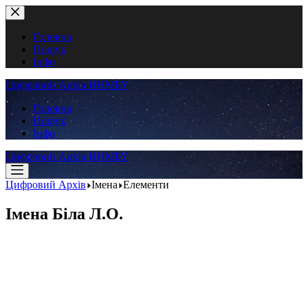
Перейти
до
вмісту
Головна
Пошук
Інфо
Цифровий Архів ННМБУ
Головна
Пошук
Інфо
Цифровий Архів ННМБУ
Цифровий Архів
Імена
Елементи
Імена
Біла Л.О.