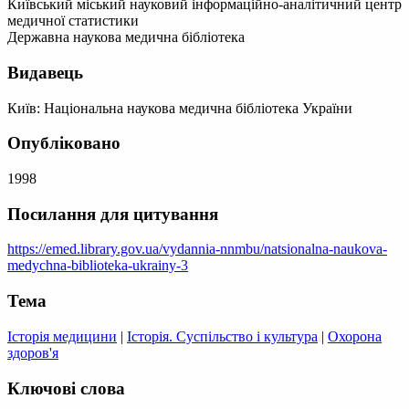
Київський міський науковий інформаційно-аналітичний центр
медичної статистики
Державна наукова медична бібліотека
Видавець
Київ: Національна наукова медична бібліотека України
Опубліковано
1998
Посилання для цитування
https://emed.library.gov.ua/vydannia-nnmbu/natsionalna-naukova-
medychna-biblioteka-ukrainy-3
Тема
Історія медицини
|
Історія. Суспільство і культура
|
Охорона
здоров'я
Ключові слова