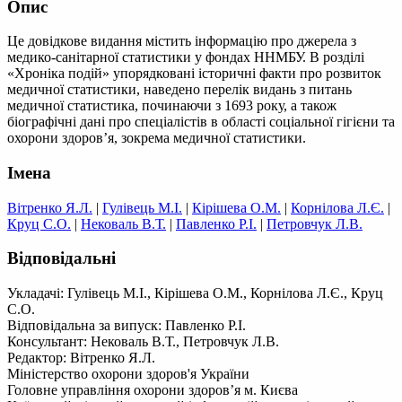
Опис
Це довідкове видання містить інформацію про джерела з
медико-санітарної статистики у фондах ННМБУ. В розділі
«Хроніка подій» упорядковані історичні факти про розвиток
медичної статистики, наведено перелік видань з питань
медичної статистика, починаючи з 1693 року, а також
біографічні дані про спеціалістів в області соціальної гігієни та
охорони здоров’я, зокрема медичної статистики.
Імена
Вітренко Я.Л.
|
Гулівець М.І.
|
Кірішева О.М.
|
Корнілова Л.Є.
|
Круц С.О.
|
Нековаль В.Т.
|
Павленко Р.І.
|
Петровчук Л.В.
Відповідальні
Укладачі: Гулівець М.І., Кірішева О.М., Корнілова Л.Є., Круц
С.О.
Відповідальна за випуск: Павленко P.I.
Консультант: Нековаль В.Т., Петровчук Л.В.
Редактор: Вітренко Я.Л.
Міністерство охорони здоров'я України
Головне управління охорони здоров’я м. Києва