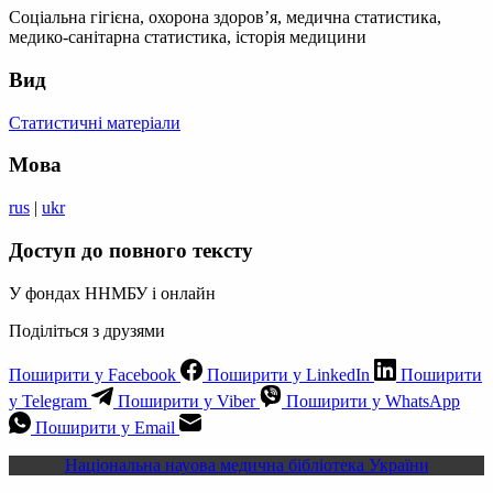
Соціальна гігієна, охорона здоров’я, медична статистика,
медико-санітарна статистика, історія медицини
Вид
Статистичні матеріали
Мова
rus
|
ukr
Доступ до повного тексту
У фондах ННМБУ і онлайн
Поділіться з друзями
Поширити у Facebook
Поширити у LinkedIn
Поширити
у Telegram
Поширити у Viber
Поширити у WhatsApp
Поширити у Email
Національна науова медична бібліотека України