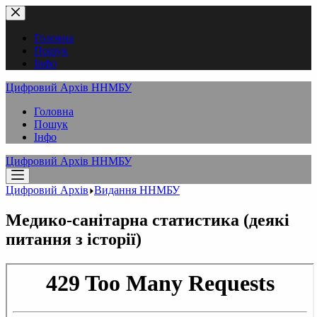
Перейти
до
вмісту
Головна
Пошук
Інфо
Цифровий Архів ННМБУ
Головна
Пошук
Інфо
Цифровий Архів ННМБУ
Цифровий Архів
Видання ННМБУ
Медико-санітарна статистика (деякі
питання з історії)