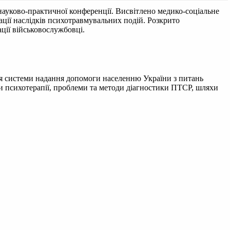
ауково-практичної конференції. Висвітлено медико-соціальне
ції наслідків психотравмувальних подій. Розкрито
ації військовослужбовці.
ня системи надання допомоги населенню України з питань
ви психотерапії, проблеми та методи діагностики ПТСР, шляхи