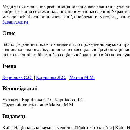
Медико-психологічна реабілітація та соціальна адаптація учас
обґрунтування системи надання допомоги населенню України з п
методологічні основи психотерапії, проблеми та методи діагнос
Завантажити
Опис
Бібліографічний покажчик виданий до проведення науково-пра
відновлювального лікування та психосоціальної реабілітації н
психологічної реабілітації та соціальної адаптації військовослу
Імена
Корнілова Є.О.
|
Корнілова Л.Є.
|
Матяш М.М.
Відповідальні
Укладачі: Корнілова Є.О., Корнілова Л.Є.
Науковий консультант: Матяш М.М.
Видавець
Київ: Національна наукова медична бібліотека України
|
Київ: 