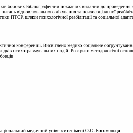
ників бойових
Бібліографічний покажчик виданий до проведення н
итань відновлювального лікування та психосоціальної реабіліта
тики ПТСР, шляхи психологічної реабілітації та соціальної адапт
ктичної конференції. Висвітлено медико-соціальне обґрунтуван
аслідків психотравмувальних подій. Розкрито методологічні осно
жбовців.
Національний медичний університет імені О.О. Богомольця