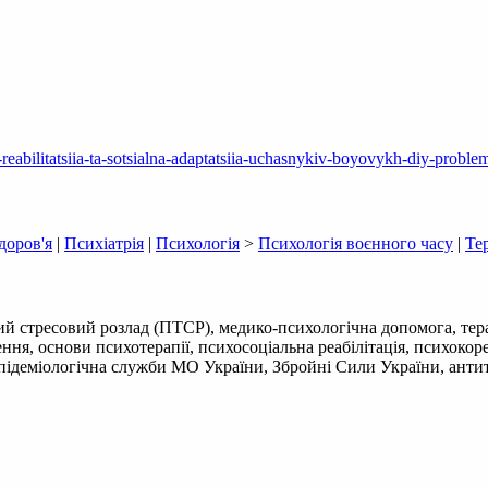
abilitatsiia-ta-sotsialna-adaptatsiia-uchasnykiv-boyovykh-diy-proble
доров'я
|
Психіатрія
|
Психологія
>
Психологія воєнного часу
|
Те
ий стресовий розлад (ПТСР), медико-психологічна допомога, тер
ня, основи психотерапії, психосоціальна реабілітація, психокоре
епідеміологічна служби МО України, Збройні Сили України, анти