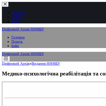
Перейти
до
вмісту
Головна
Пошук
Інфо
Цифровий Архів ННМБУ
Головна
Пошук
Інфо
Цифровий Архів ННМБУ
Цифровий Архів
Видання ННМБУ
Медико-психологічна реабілітація та со