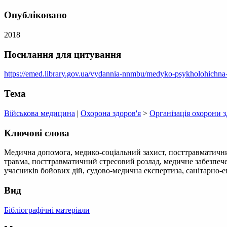
Опубліковано
2018
Посилання для цитування
https://emed.library.gov.ua/vydannia-nnmbu/medyko-psykholohichna-re
Тема
Військова медицина
|
Охорона здоров'я
>
Організація охорони з
Ключові слова
Медична допомога, медико-соціальний захист, посттравматичн
травма, посттравматичний стресовий розлад, медичне забезпечен
учасників бойових дій, судово-медична експертиза, санітарно-
Вид
Бібліографічні матеріали