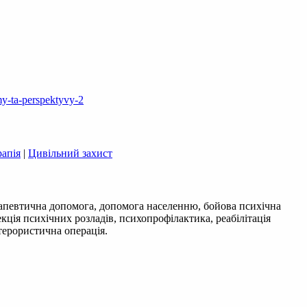
my-ta-perspektyvy-2
рапія
|
Цивільний захист
апевтична допомога, допомога населенню, бойова психічна
кція психічних розладів, психопрофілактика, реабілітація
терористична операція.