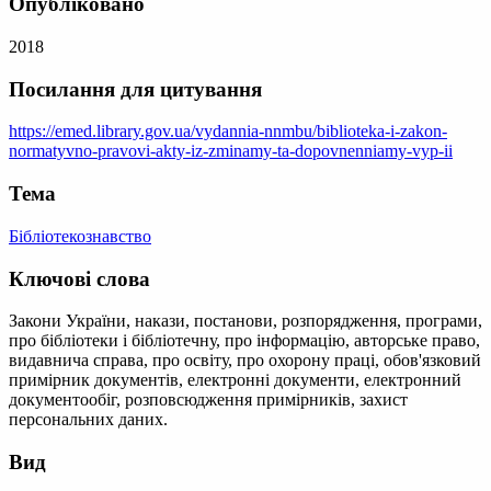
Опубліковано
2018
Посилання для цитування
https://emed.library.gov.ua/vydannia-nnmbu/biblioteka-i-zakon-
normatyvno-pravovi-akty-iz-zminamy-ta-dopovnenniamy-vyp-ii
Тема
Бібліотекознавство
Ключові слова
Закони України, накази, постанови, розпорядження, програми,
про бібліотеки і бібліотечну, про інформацію, авторське право,
видавнича справа, про освіту, про охорону праці, обов'язковий
примірник документів, електронні документи, електронний
документообіг, розповсюдження примірників, захист
персональних даних.
Вид