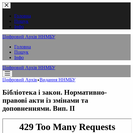
Перейти
до
вмісту
Головна
Пошук
Інфо
Цифровий Архів ННМБУ
Головна
Пошук
Інфо
Цифровий Архів ННМБУ
Цифровий Архів
Видання ННМБУ
Бібліотека і закон. Нормативно-
правові акти із змінами та
доповненнями. Вип. ІІ