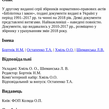
У другому виданні серії збірників нормативно-правових актів
«Бібліотека і закон», подані документи видані в Україні у
період 1991–2017 рр. та чинні на 2018 рік. Деякі документи
представлені витягами. Найважливіші – наведені повністю.
Документи, що видавались у 2010-2017 рр., розміщено у
збірнику з урахуванням змін 2018 року.
Імена
Бортнік Н.М.
|
Остапенко Т.А.
|
Хміль О.О.
|
Шиманська Л.В.
Відповідальні
Укладачі: Хміль О. О., Шиманська Л. В.
Редактор: Бортнік Н.М.
Комп’ютерний набір: Хміль О.О.
Відповідальний за випуск: Остапенко Т.А.
Видавець
Київ: ФОП Коляда О.П.