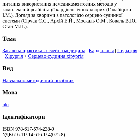
питання використання немедикаментозних методів у
комплексній реабілітації кардіологічних хворих (Галабіцька
І.М.), Догляд за хворими з патологією серцево-судинної
системи (Сірчак Є.С., Архій Е.Й., Москаль О.М., Коваль В.Ю.,
Стан М.П.).
Тема
Загальна практика - сімейна медицина
|
Кардіологія
|
Педіатрія
|
Хірургія
>
Серцево-судинна хірургія
Вид
Навчально-методичний посібник
Мова
ukr
Ідентифікатори
ISBN 978-617-574-238-9
УДК616.11/.14:616.1/.4(075.8)