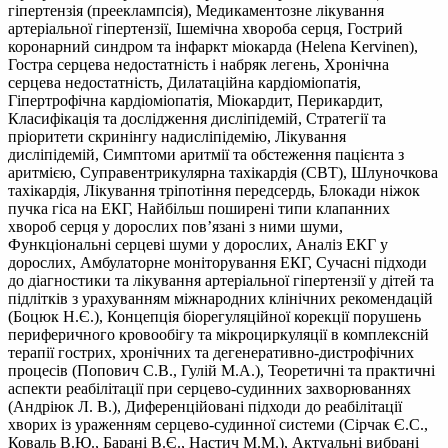
гіпертензія (прееклампсія), Медикаментозне лікування
артеріальної гіпертензії, Ішемічна хвороба серця, Гострий
коронарний синдром та інфаркт міокарда (Helena Kervinen),
Гостра серцева недостатність і набряк легень, Хронічна
серцева недостатність, Дилатаційна кардіоміопатія,
Гіпертрофічна кардіоміопатія, Міокардит, Перикардит,
Класифікація та дослідження дисліпідемій, Стратегії та
пріоритети скринінгу надисліпідемію, Лікування
дисліпідемій, Симптоми аритмії та обстеження пацієнта з
аритмією, Суправентрикулярна тахікардія (СВТ), Шлуночкова
тахікардія, Лікування тріпотіння передсердь, Блокади ніжок
пучка гіса на ЕКГ, Найбільш поширені типи клапанних
хвороб серця у дорослих пов’язані з ними шуми,
Функціональні серцеві шуми у дорослих, Аналіз ЕКГ у
дорослих, Амбулаторне моніторування ЕКГ, Сучасні підходи
до діагностики та лікування артеріальної гіпертензії у дітей та
підлітків з урахуванням міжнародних клінічних рекомендацій
(Боцюк Н.Є.), Концепція біорегуляційної корекції порушень
периферичного кровообігу та мікроциркуляції в комплексній
терапії гострих, хронічних та дегенеративно-дистрофічних
процесів (Попович С.В., Гулій М.А.), Теоретичні та практичні
аспекти реабілітації при серцево-судинних захворюваннях
(Андріюк Л. В.), Диференційовані підходи до реабілітації
хворих із ураженням серцево-судинної системи (Сірчак Є.С.,
Коваль В.Ю., Барані В.Є., Настич М.М.), Актуальні вибрані