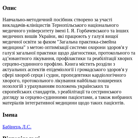
Опис
Навчально-методичний посібник створено за участі
викладачів-клініцистів Тернопільського національного
медичного університету імені І. Я. Горбачевського та інших
медичних вишів України, які працюють у галузі вищої
медичної освіти за фахом "Загальна практика-сімейна
медицина" з метою оптимізації системи охорони здоров'я у
галузі загальної практики щодо діагностики, протокольного та
ад’ювантного лікування, профілактики та реабілітації хворих
серцево-судинного профілю. Книга містить розділи з
актуальних аспектів епідеміології і громадського здоров'я у
сфері хвороб серця і судин, пропедевтики кардіологічного
хворого, протокольного лікування найбільш поширених
нозологій з урахуванням положень українських та
європейських стандартів, з реабілітації та сестринського
догляду за серцево-судинними пацієнтами, а також вибраних
матеріалів інтегративної медицини щодо таких пацієнтів.
Імена
Бабінець Л.С.