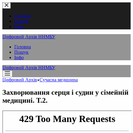
Перейти
до
вмісту
Головна
Пошук
Інфо
Цифровий Архів ННМБУ
Головна
Пошук
Інфо
Цифровий Архів ННМБУ
Цифровий Архів
Сучасна медицина
Захворювання серця і судин у сімейній
медицині. Т.2.