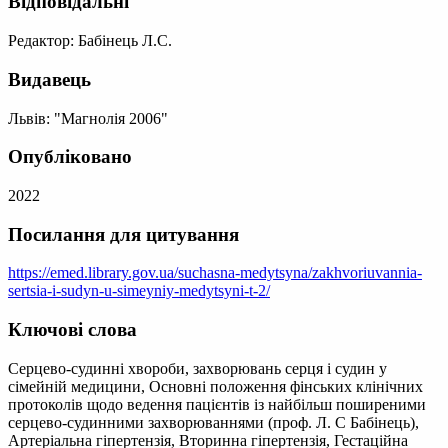
Відповідальні
Редактор: Бабінець Л.С.
Видавець
Львів: "Магнолія 2006"
Опубліковано
2022
Посилання для цитування
https://emed.library.gov.ua/suchasna-medytsyna/zakhvoriuvannia-
sertsia-i-sudyn-u-simeyniy-medytsyni-t-2/
Ключові слова
Серцево-судинні хвороби, захворювань серця і судин у
сімейній медицини, Основні положення фінських клінічних
протоколів щодо ведення пацієнтів із найбільш поширеними
серцево-судинними захворюваннями (проф. Л. С Бабінець),
Артеріальна гіпертензія, Вторинна гіпертензія, Гестаційна