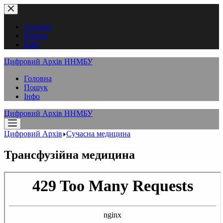
Перейти
до
вмісту
Головна
Пошук
Інфо
Цифровий Архів ННМБУ
Головна
Пошук
Інфо
Цифровий Архів ННМБУ
Цифровий Архів
Сучасна медицина
Трансфузійна медицина