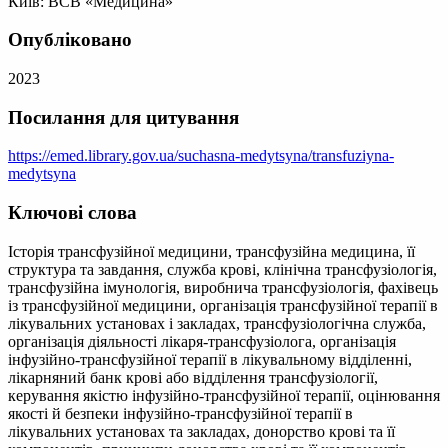
Київ: ВСВ «Медицина»
Опубліковано
2023
Посилання для цитування
https://emed.library.gov.ua/suchasna-medytsyna/transfuziyna-
medytsyna
Ключові слова
Історія трансфузійної медицини, трансфузійна медицина, її
структура та завдання, служба крові, клінічна трансфузіологія,
трансфузійна імунологія, виробнича трансфузіологія, фахівець
із трансфузійної медицини, організація трансфузійної терапії в
лікувальних установах і закладах, трансфузіологічна служба,
організація діяльності лікаря-трансфузіолога, організація
інфузійно-трансфузійної терапії в лікувальному відділенні,
лікарняний банк крові або відділення трансфузіології,
керування якістю інфузійно-трансфузійної терапії, оцінювання
якості й безпеки інфузійно-трансфузійної терапії в
лікувальних установах та закладах, донорство крові та її