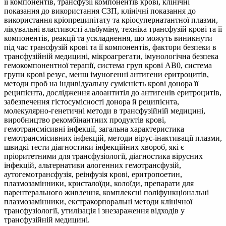
її компонентів, трансфузії компонентів крові, клінічні
показання до використання СЗП, клінічні показання до
використання кріопреципітату та кріосупернатантної плазми,
лікувальні властивості альбуміну, техніка трансфузій крові та її
компонентів, реакції та ускладнення, що можуть виникнути
під час трансфузій крові та її компонентів, фактори безпеки в
трансфузійній медицині, мікроагрегати, імунологічна безпека
гемокомпонентної терапії, система груп крові AB0, система
групи крові резус, менш імуногенні антигени еритроцитів,
методи проб на індивідуальну сумісність крові донора її
реципієнта, дослідження алоантитіл до антигенів еритроцитів,
забезпечення гістосумісності донора й реципієнта,
молекулярно-генетичні методи в трансфузійній медицині,
виробництво рекомбінантних продуктів крові,
гемотрансмісивні інфекції, загальна характеристика
гемотрансмісивних інфекцій, методи вірус-інактивації плазми,
швидкі тести діагностики інфекційних хвороб, які є
пріоритетними для трансфузіології, діагностика вірусних
інфекцій, альтернативи алогенних гемотрансфузій,
аутогемотрансфузія, реінфузія крові, еритропоетин,
плазмозамінники, кристалоїди, колоїди, препарати для
парентерального живлення, комплексні поліфункціональні
плазмозамінники, екстракорпоральні методи клінічної
трансфузіології, утилізація і знезараження відходів у
трансфузійній медицині.