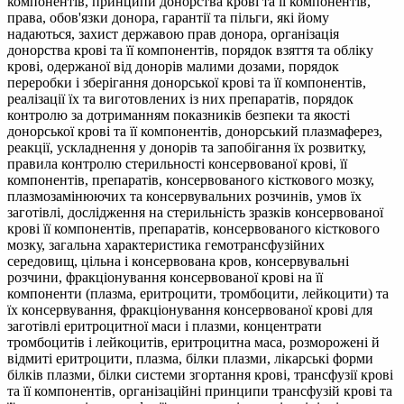
компонентів, принципи донорства крові та її компонентів,
права, обов'язки донора, гарантії та пільги, які йому
надаються, захист державою прав донора, організація
донорства крові та її компонентів, порядок взяття та обліку
крові, одержаної від донорів малими дозами, порядок
переробки і зберігання донорської крові та її компонентів,
реалізації їх та виготовлених із них препаратів, порядок
контролю за дотриманням показників безпеки та якості
донорської крові та її компонентів, донорський плазмаферез,
реакції, ускладнення у донорів та запобігання їх розвитку,
правила контролю стерильності консервованої крові, її
компонентів, препаратів, консервованого кісткового мозку,
плазмозамінюючих та консервувальних розчинів, умов їх
заготівлі, дослідження на стерильність зразків консервованої
крові її компонентів, препаратів, консервованого кісткового
мозку, загальна характеристика гемотрансфузійних
середовищ, цільна і консервована кров, консервувальні
розчини, фракціонування консервованої крові на її
компоненти (плазма, еритроцити, тромбоцити, лейкоцити) та
їх консервування, фракціонування консервованої крові для
заготівлі еритроцитної маси і плазми, концентрати
тромбоцитів і лейкоцитів, еритроцитна маса, розморожені й
відмиті еритроцити, плазма, білки плазми, лікарські форми
білків плазми, білки системи згортання крові, трансфузії крові
та її компонентів, організаційні принципи трансфузій крові та