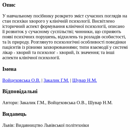
Опис
У навчальному посібнику розкрито зміст сучасних поглядів на
стан психіки хворого у клінічній психології. Висвітлено
історичний аспект формування клінічної психології, описано
її розвиток у сучасному суспільстві; чинники, що сприяють
появі психічних порушень, відхилень та розладів особистості,
та їх природу. Розглянуто психологічні особливості поведінки
пацієнтів із різними захворюваннями; типи взаємодії у системі
лікар - хворий та психолог - хворий, їх значення; та інші
аспекти клінічної психології.
Імена
Войцеховська О.В.
|
Закалик Г.М.
|
Шувар Н.М.
Відповідальні
Автори: Закалик Г.М., Войцеховська О.В., Шувар Н.М.
Видавець
Львів: Видавництво Львівської політехніки