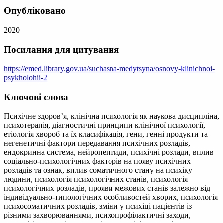
Опубліковано
2020
Посилання для цитування
https://emed.library.gov.ua/suchasna-medytsyna/osnovy-klinichnoi-
psykholohii-2
Ключові слова
Психічне здоров’я, клінічна психологія як наукова дисципліна,
психотерапія, діагностичні принципи клінічної психології,
етіологія хвороб та їх класифікація, гени, генні продукти та
негенетичні фактори передавання психічних розладів,
ендокринна система, нейропептиди, психічні розлади, вплив
соціально-психологічних факторів на появу психічних
розладів та ознак, вплив соматичного стану на психіку
людини, психологія психологічних станів, психологія
психологічних розладів, прояви межових станів залежно від
індивідуально-типологічних особливостей хворих, психологія
психосоматичних розладів, зміни у психіці пацієнтів із
різними захворюваннями, психопрофілактичні заходи,