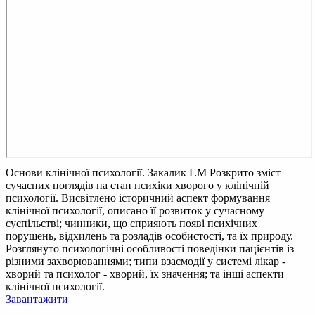
Основи клінічної психології. Закалик Г.М
Розкрито зміст
сучасних поглядів на стан психіки хворого у клінічній
психології. Висвітлено історичний аспект формування
клінічної психології, описано її розвиток у сучасному
суспільстві; чинники, що сприяють появі психічних
порушень, відхилень та розладів особистості, та їх природу.
Розглянуто психологічні особливості поведінки пацієнтів із
різними захворюваннями; типи взаємодії у системі лікар -
хворий та психолог - хворий, їх значення; та інші аспекти
клінічної психології.
Завантажити