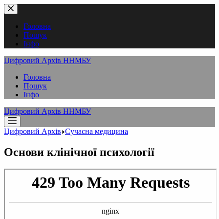
Перейти
до
вмісту
Головна
Пошук
Інфо
Цифровий Архів ННМБУ
Головна
Пошук
Інфо
Цифровий Архів ННМБУ
Цифровий Архів
Сучасна медицина
Основи клінічної психології