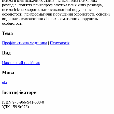
психогігієна психічних станів, психогігієна психічних
розладів, поняття психопрофілактика психічних розладів,
психогігієна хворого, патопсихологічні порушення
особистості, психосоматичні порушення особистості, основні
види патопсихологічних і психосоматичних порушень
особистості.
Тема
Профілактична медицина
|
Психологія
Вид
Навчальний посібник
Мова
ukr
Ідентифікатори
ISBN 978-966-941-508-0
УДК 159.9(073)