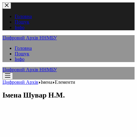
Перейти
до
вмісту
Головна
Пошук
Інфо
Цифровий Архів ННМБУ
Головна
Пошук
Інфо
Цифровий Архів ННМБУ
Цифровий Архів
Імена
Елементи
Імена
Шувар Н.М.