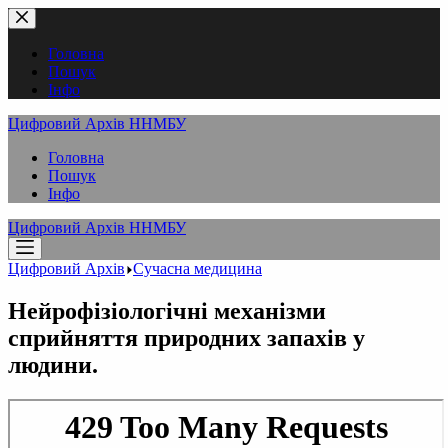
Перейти
до
вмісту
Головна
Пошук
Інфо
Цифровий Архів ННМБУ
Головна
Пошук
Інфо
Цифровий Архів ННМБУ
Цифровий Архів
Сучасна медицина
Нейрофізіологічні механізми
сприйняття природних запахів у
людини.