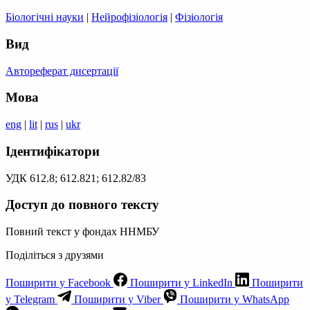
Біологічні науки
|
Нейрофізіологія
|
Фізіологія
Вид
Автореферат дисертації
Мова
eng
|
lit
|
rus
|
ukr
Ідентифікатори
УДК 612.8; 612.821; 612.82/83
Доступ до повного тексту
Повний текст у фондах ННМБУ
Поділіться з друзями
Поширити у Facebook
Поширити у LinkedIn
Поширити
у Telegram
Поширити у Viber
Поширити у WhatsApp