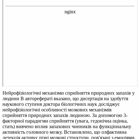
Нейрофізіологічні механізми сприйняття природних запахів у
людини
В авторефераті вказано, що дисертація на здобуття
наукового ступеня доктора біологічних наук досліджує
нейрофізіологічні особливості мозкових механізмів
сприйняття природних запахів людиною. За допомогою 3-
факторної парадигми сприйняття (увага, гедонічна оцінка,
стать) вивчено вплив запахових чинників на функціональну
активність головного мозку. Встановлено, що олфактивна
детекція активує різні мозкові структури, пов'язані з емоціями,