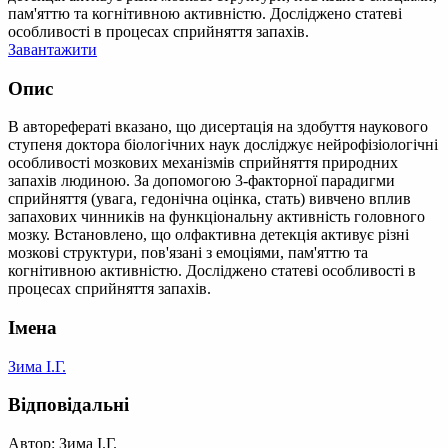
пам'яттю та когнітивною активністю. Досліджено статеві
особливості в процесах сприйняття запахів.
Завантажити
Опис
В авторефераті вказано, що дисертація на здобуття наукового
ступеня доктора біологічних наук досліджує нейрофізіологічні
особливості мозкових механізмів сприйняття природних
запахів людиною. За допомогою 3-факторної парадигми
сприйняття (увага, гедонічна оцінка, стать) вивчено вплив
запахових чинників на функціональну активність головного
мозку. Встановлено, що олфактивна детекція активує різні
мозкові структури, пов'язані з емоціями, пам'яттю та
когнітивною активністю. Досліджено статеві особливості в
процесах сприйняття запахів.
Імена
Зима І.Г.
Відповідальні
Автор: Зима І.Г.