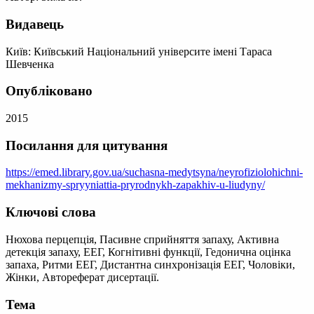
Видавець
Київ: Київський Національний університе імені Тараса
Шевченка
Опубліковано
2015
Посилання для цитування
https://emed.library.gov.ua/suchasna-medytsyna/neyrofiziolohichni-
mekhanizmy-spryyniattia-pryrodnykh-zapakhiv-u-liudyny/
Ключові слова
Нюхова перцепція, Пасивне сприйняття запаху, Активна
детекція запаху, ЕЕГ, Когнітивні функції, Гедонична оцінка
запаха, Ритми ЕЕГ, Дистантна синхронізація ЕЕГ, Чоловіки,
Жінки, Автореферат дисертації.
Тема