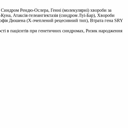
 Синдром Рендю-Ослера, Генні (молекулярні) хвороби за
уна, Атаксія-телеангіектазія (синдром Луі-Бар), Хвороби
трофія Дюшена (Х-зчеплений рецесивний тип), Втрата гена SRY
ості в пацієнтів при генетичних синдромах, Ризик народження