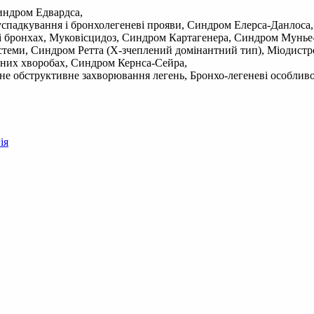
индром Едвардса,
успадкування і бронхолегеневі прояви, Синдром Елерса-Данлоса,
і бронхах, Муковісцидоз, Синдром Картагенера, Синдром Мунье-К
системи, Синдром Ретта (Х-зчеплений домінантний тип), Міодис
льних хворобах, Синдром Кернса-Сейра,
чне обструктивне захворювання легень, Бронхо-легеневі особлив
ія