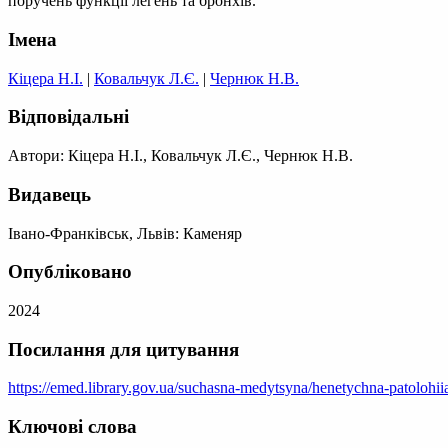
поручень функції легень та бронхів.
Імена
Кіцера Н.І.
|
Ковальчук Л.Є.
|
Чернюк Н.В.
Відповідальні
Автори: Кіцера Н.І., Ковальчук Л.Є., Чернюк Н.В.
Видавець
Івано-Франківськ, Львів: Каменяр
Опубліковано
2024
Посилання для цитування
https://emed.library.gov.ua/suchasna-medytsyna/henetychna-patolohiia
Ключові слова