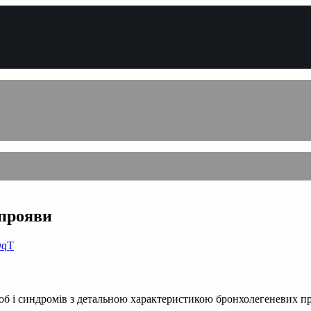
 прояви
DqT
б і синдромів з детальною характеристикою бронхолегеневих пр