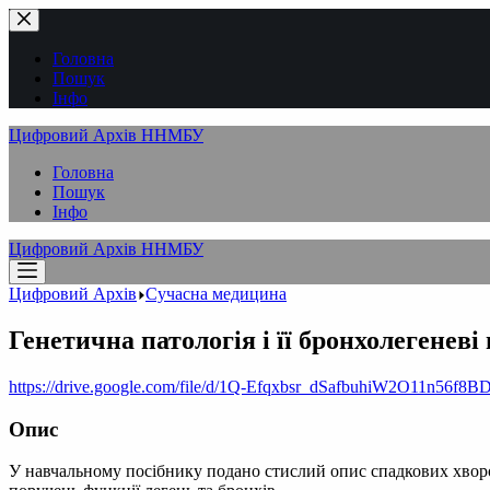
Перейти
до
вмісту
Головна
Пошук
Інфо
Цифровий Архів ННМБУ
Головна
Пошук
Інфо
Цифровий Архів ННМБУ
Цифровий Архів
Сучасна медицина
Генетична патологія і її бронхолегеневі
https://drive.google.com/file/d/1Q-Efqxbsr_dSafbuhiW2O11n56f8B
Опис
У навчальному посібнику подано стислий опис спадкових хворо