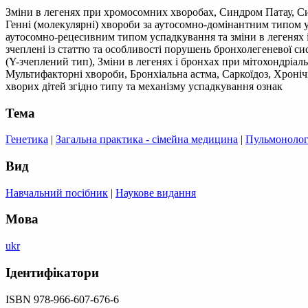
Зміни в легенях при хромосомних хворобах, Синдром Патау, С
Генні (молекулярні) хвороби за аутосомно-домінантним типом 
аутосомно-рецесивним типом успадкування та зміни в легенях 
зчеплені із статтю та особливості порушень бронхолегеневої 
(Y-зчеплений тип), Зміни в легенях і бронхах при мітохондріа
Мультифакторні хвороби, Бронхіальна астма, Саркоїдоз, Хроні
хворих дітей згідно типу та механізму успадкування ознак
Тема
Генетика
|
Загальна практика - сімейна медицина
|
Пульмонолог
Вид
Навчальний посібник
|
Наукове видання
Мова
ukr
Ідентифікатори
ISBN 978-966-607-676-6