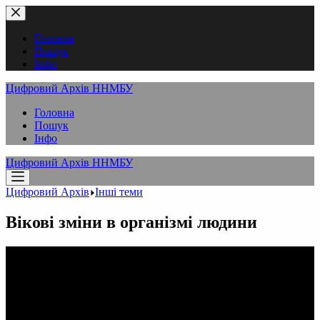
Перейти
до
вмісту
Головна
Пошук
Інфо
Цифровий Архів ННМБУ
Головна
Пошук
Інфо
Цифровий Архів ННМБУ
Цифровий Архів
Інші теми
Вікові зміни в організмі людини