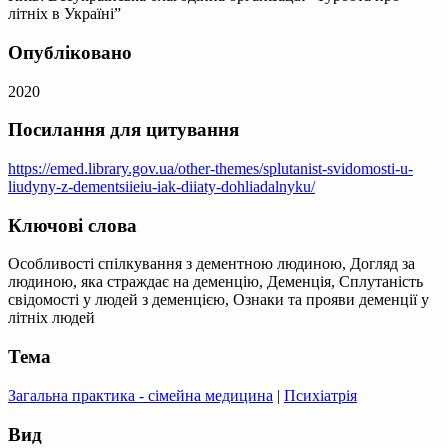
літніх в Україні”
Опубліковано
2020
Посилання для цитування
https://emed.library.gov.ua/other-themes/splutanist-svidomosti-u-
liudyny-z-dementsiieiu-iak-diiaty-dohliadalnyku/
Ключові слова
Особливості спілкування з дементною людиною, Догляд за
людиною, яка страждає на деменцію, Деменція, Сплутаність
свідомості у людей з деменцією, Ознаки та прояви деменції у
літніх людей
Тема
Загальна практика - сімейна медицина
|
Психіатрія
Вид