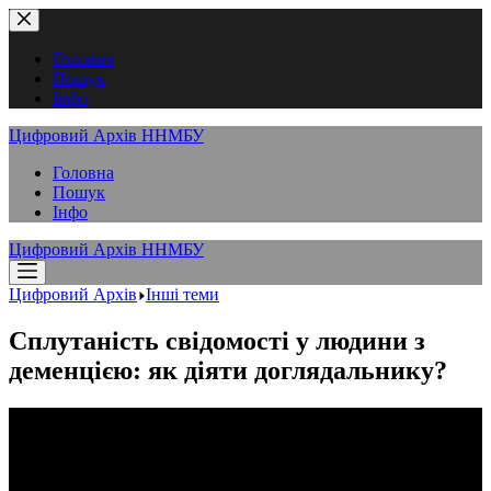
Перейти
до
вмісту
Головна
Пошук
Інфо
Цифровий Архів ННМБУ
Головна
Пошук
Інфо
Цифровий Архів ННМБУ
Цифровий Архів
Інші теми
Сплутаність свідомості у людини з
деменцією: як діяти доглядальнику?