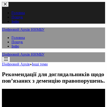
Перейти
до
вмісту
Головна
Пошук
Інфо
Цифровий Архів ННМБУ
Головна
Пошук
Інфо
Цифровий Архів ННМБУ
Цифровий Архів
Інші теми
Рекомендації для доглядальників щодо
пов’язаних з деменцію правопорушень.