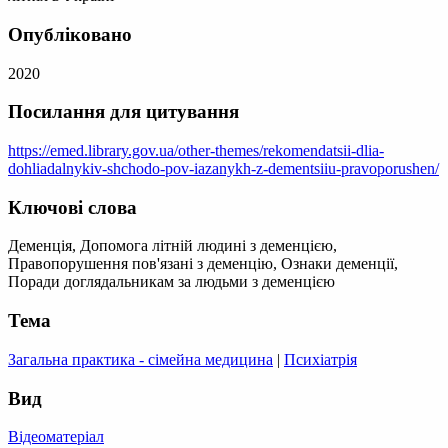
Опубліковано
2020
Посилання для цитування
https://emed.library.gov.ua/other-themes/rekomendatsii-dlia-
dohliadalnykiv-shchodo-pov-iazanykh-z-dementsiiu-pravoporushen/
Ключові слова
Деменція, Допомога літній людині з деменцією,
Правопорушення пов'язані з деменцію, Ознаки деменції,
Поради доглядальникам за людьми з деменцією
Тема
Загальна практика - сімейна медицина
|
Психіатрія
Вид
Відеоматеріал