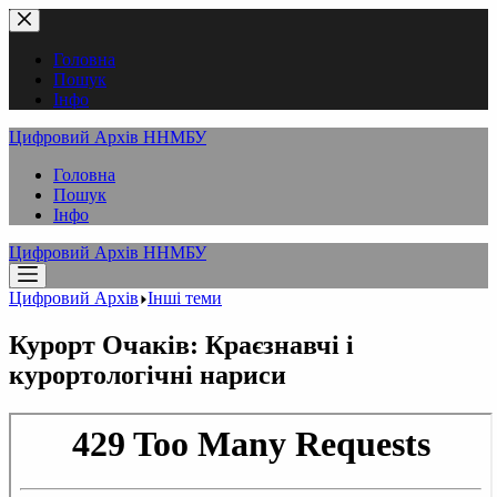
Перейти
до
вмісту
Головна
Пошук
Інфо
Цифровий Архів ННМБУ
Головна
Пошук
Інфо
Цифровий Архів ННМБУ
Цифровий Архів
Інші теми
Курорт Очаків: Краєзнавчі і
курортологічні нариси