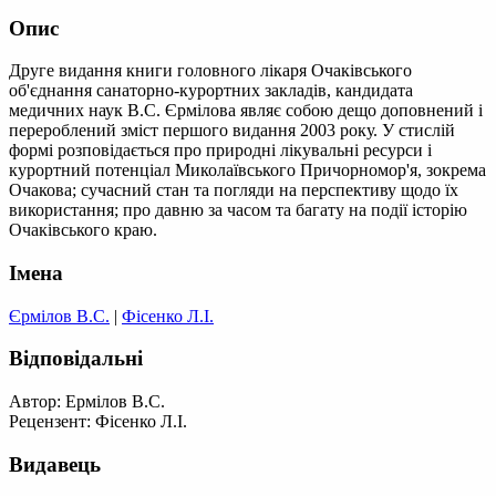
Опис
Друге видання книги головного лікаря Очаківського
об'єднання санаторно-курортних закладів, кандидата
медичних наук В.С. Єрмілова являє собою дещо доповнений і
перероблений зміст першого видання 2003 року. У стислій
формі розповідається про природні лікувальні ресурси і
курортний потенціал Миколаївського Причорномор'я, зокрема
Очакова; сучасний стан та погляди на перспективу щодо їх
використання; про давню за часом та багату на події історію
Очаківського краю.
Імена
Єрмілов В.С.
|
Фісенко Л.І.
Відповідальні
Автор: Ермілов В.С.
Рецензент: Фісенко Л.І.
Видавець