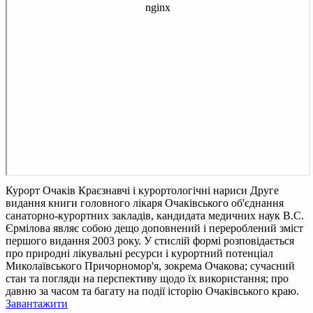
Курорт Очаків Краєзнавчі і курортологічні нариси
Друге
видання книги головного лікаря Очаківського об'єднання
санаторно-курортних закладів, кандидата медичних наук В.С.
Єрмілова являє собою дещо доповнений і перероблений зміст
першого видання 2003 року. У стислій формі розповідається
про природні лікувальні ресурси і курортний потенціал
Миколаївського Причорномор'я, зокрема Очакова; сучасний
стан та погляди на перспективу щодо їх використання; про
давню за часом та багату на події історію Очаківського краю.
Завантажити