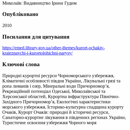
Миколаїв: Видавництво Ірини Гудим
Опубліковано
2010
Посилання для цитування
https://emed.library.gov.ua/other-themes/kurort-ochakiv-
kraieznavchi-i-kurortolohichni-narysy/
Ключові слова
Природні курортні ресурси Чорноморського узбережжя,
Кліматичні особливості півдня України, Лікувальні грязі та
ропа лиманів і озер, Мінеральні води Причорномор’я,
Рекреаційний потенціал Одеської, Миколаївської та
Херсонської областей, Курортна інфраструктура Північно-
Західного Причорномор’я, Екологічні характеристики
морського узбережжя, Історико-культурна спадщина курорту
Очаків, Курорт Очаків: природні й історичні ресурси,
Санаторно-курортне лікування в південних регіонах України,
Туристичне освоєння узбережжя Чорного моря