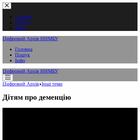
Перейти
до
вмісту
Головна
Пошук
Інфо
Цифровий Архів ННМБУ
Головна
Пошук
Інфо
Цифровий Архів ННМБУ
Цифровий Архів
Інші теми
Дітям про деменцію