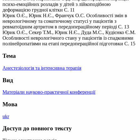
психо-емоційних розладів у дітей з лійкоподібною
деформацією грудної клітки С. 11
Юрик О.Є., Юрик Н.Є., Франчук О.С. Особливості змін в
неврологічному та соматичному статусі у пацієнтів з
ревматоїдним артритом в передопераційному періоді С. 13
Юрик О.Є., Секер Т.М., Юрик Н.Є., Дуда М.С., Кудієнко Є.М.
Особливості неврологічного стану у пацієнтів із спадковими
полінейропатіями на етапі передопераційної підготовки С. 15
Тема
Анестезіологія та інтенсивна терапія
Вид
Матеріали науково-практичної конференції
Мова
ukr
Доступ до повного тексту