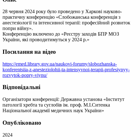
28 червня 2024 року було проведено у Харкові науково-
практичну конференцію «Слобожанська конференція з
анестезіології та інтенсивної терапії: професійний розвиток
попри війну».
Конференцію включено до «Реєстру заходів БПР МОЗ
України, які проводитимуться у 2024 р.»
Посилання на відео
https://emed.library.gov.ua/naukovi-forumy/slobozhanska-
konferentsiia-z-anesteziolohii-ta-intensyvnoi-terapii-profesiynyy-
rozvytok-popry-viynu/
Відповідальні
Організатори конференції: Державна установа «Інститут
патології хребта та суглобів ім. проф. М.І.Ситенка
Національної академії медичних наук України»
Опубліковано
2024