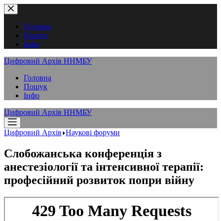
Перейти
до
вмісту
Головна
Пошук
Інфо
Цифровий Архів ННМБУ
Головна
Пошук
Інфо
Цифровий Архів ННМБУ
Цифровий Архів
Наукові форуми
Слобожанська конференція з
анестезіології та інтенсивної терапії:
професійний розвиток попри війну