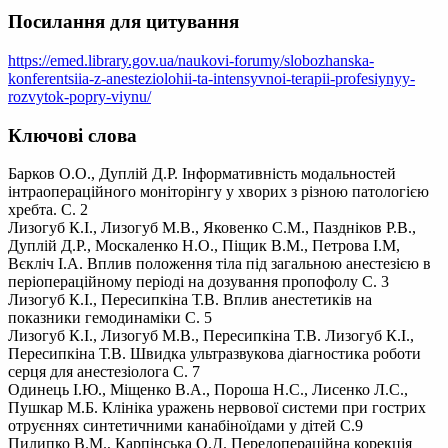
Посилання для цитування
https://emed.library.gov.ua/naukovi-forumy/slobozhanska-
konferentsiia-z-anesteziolohii-ta-intensyvnoi-terapii-profesiynyy-
rozvytok-popry-viynu/
Ключові слова
Барков О.О., Дуплій Д.Р. Інформативність модальностей
інтраопераційного моніторінгу у хворих з різною патологією
хребта. С. 2
Лизогуб К.І., Лизогуб М.В., Яковенко С.М., Паздніков Р.В.,
Дуплій Д.Р., Москаленко Н.О., Піщик В.М., Петрова І.М,
Вєкліч І.А. Вплив положення тіла під загальною анестезією в
періопераційному періоді на дозування пропофолу С. 3
Лизогуб К.І., Пересипкіна Т.В. Вплив анестетиків на
показники гемодинаміки С. 5
Лизогуб К.І., Лизогуб М.В., Пересипкіна Т.В. Лизогуб К.І.,
Пересипкіна Т.В. Швидка ультразвукова діагностика роботи
серця для анестезіолога С. 7
Одинець І.Ю., Міщенко В.А., Пороша Н.С., Лисенко Л.С.,
Пушкар М.Б. Клініка уражень нервової системи при гострих
отруєннях синтетичними канабіноїдами у дітей С.9
Пилипко В.М., Карпінська О.Д. Передопераційна корекція