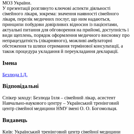
МОЗ України.
У презентації розглянуто ключові аспекти діяльності
сімейного лікаря, зокрема: значення наявності сімейного
лікаря, перелік медичних послуг, що ним надаються,
принципи побудови довірливих відносин із пацієнтами,
актуальні питання для обговорення на прийомі, доступність і
види щеплень, порядок оформлення медичного висновку про
непрацездатність (лікарняного), можливі амбулаторні
обстеження та шляхи отримання термінової консультації, а
також процедура укладання й переукладання декларації.
Імена
Безлюда І.Д.
Відповідальні
Спікер заходу: Безлюда Ілля – сімейний лікар, асистент
Навчально-наукового центру – Український тренінговий
центр сімейної медицини НМУ імені О. О. Богомольця.
Видавець
Київ: Український тренінговий центр сімейної медицини