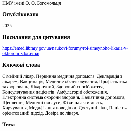
НМУ імені О. О. Богомольця
Опубліковано
2025
Посилання для цитування
https://emed.library.gov.ua/naukovi-forumy/rol-simeynoho-likaria-v-
okhoroni-zdorov-ia/
Ключові слова
Сімейний лікар, Первинна медична допомога, Декларація з
лікарем, Вакцинація, Медичне обслуговування, Профілактика
захворювань, Лікарняний, Здоровий спосіб життя,
Консультування пацієнтів, Амбулаторні обстеження,
Електронна система охорони здоров’я, Паліативна допомога,
Щеплення, Медичні послуги, Фізична активність,
Харчування, Модифікація поведінки, Доступні ліки, Пацієнт-
орієнтований підхід, Довіра до лікаря.
Тема