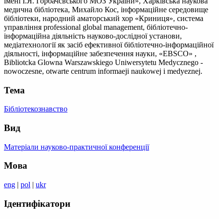
імені І.Я. Горбачсвського МОЗ України», Харківська наукова
медична бібліотека, Михайло Кос, інформаційне середовище
бібліотеки, народний аматорський хор «Криниця», система
управління professional global management, бібліотечно-
інформаційна діяльність науково-дослідної установи,
медіатехнології як засіб ефективної бібліотечно-інформаційної
діяльності, інформаційне забезпечення науки, «EBSCO» ,
Bibliotcka Glowna Warszawskiego Uniwersytetu Medycznego -
nowoczesne, otwarte centrum informaeji naukowej і medyeznej.
Тема
Бібліотекознавство
Вид
Матеріали науково-практичної конференції
Мова
eng
|
pol
|
ukr
Ідентифікатори