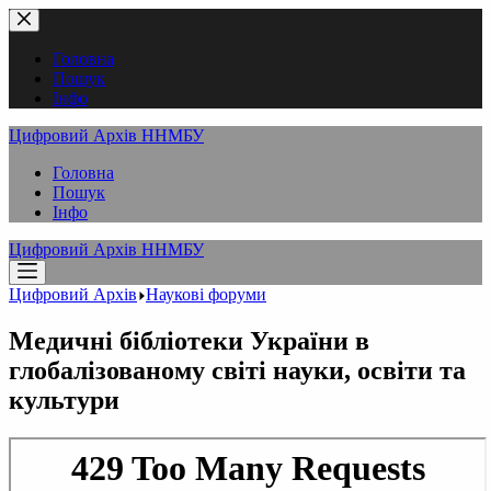
Перейти
до
вмісту
Головна
Пошук
Інфо
Цифровий Архів ННМБУ
Головна
Пошук
Інфо
Цифровий Архів ННМБУ
Цифровий Архів
Наукові форуми
Медичні бібліотеки України в
глобалізованому світі науки, освіти та
культури