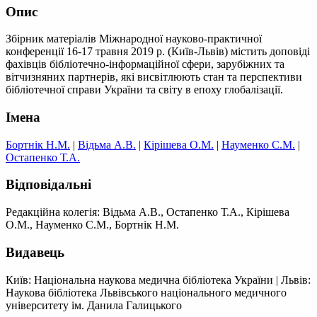
Опис
Збірник матеріалів Міжнародної науково-практичної
конференції 16-17 травня 2019 р. (Київ-Львів) містить доповіді
фахівців бібліотечно-інформаційної сфери, зарубіжних та
вітчизняних партнерів, які висвітлюють стан та перспективи
бібліотечної справи України та світу в епоху глобалізації.
Імена
Бортнік Н.М.
|
Відьма А.В.
|
Кірішева О.М.
|
Науменко С.М.
|
Остапенко Т.А.
Відповідальні
Редакційна колегія: Відьма А.В., Остапенко Т.А., Кірішева
О.М., Науменко С.М., Бортнік Н.М.
Видавець
Київ: Національна наукова медична бібліотека України
|
Львів:
Наукова бібліотека Львівського національного медичного
університету ім. Данила Галицького