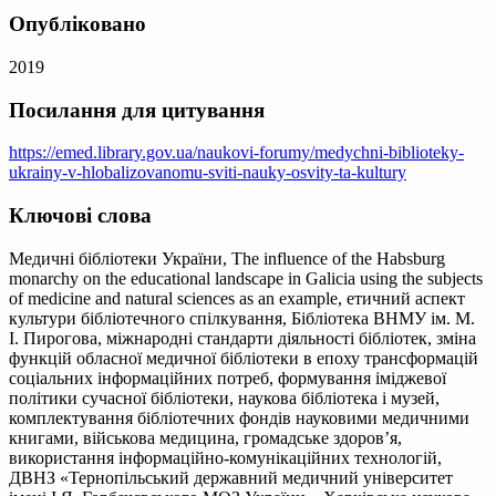
Опубліковано
2019
Посилання для цитування
https://emed.library.gov.ua/naukovi-forumy/medychni-biblioteky-
ukrainy-v-hlobalizovanomu-sviti-nauky-osvity-ta-kultury
Ключові слова
Медичні бібліотеки України, The influence of the Habsburg
monarchy on the educational landscape in Galicia using the subjects
of medicine and natural sciences as an example, етичний аспект
культури бібліотечного спілкування, Бібліотека ВНМУ ім. М.
І. Пирогова, міжнародні стандарти діяльності бібліотек, зміна
функцій обласної медичної бібліотеки в епоху трансформацій
соціальних інформаційних потреб, формування іміджевої
політики сучасної бібліотеки, наукова бібліотека і музей,
комплектування бібліотечних фондів науковими медичними
книгами, військова медицина, громадське здоров’я,
використання інформаційно-комунікаційних технологій,
ДВНЗ «Тернопільський державний медичний університет