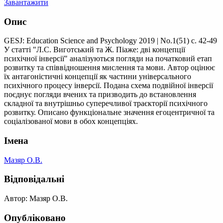
Завантажити
Опис
GESJ: Education Science and Psychology 2019 | No.1(51) с. 42-49
У статті "Л.С. Виготський та Ж. Піаже: дві концепції
психічної інверсії" аналізуються погляди на початковий етап
розвитку та співвідношення мислення та мови. Автор оцінює
їх антагоністичні концепції як частини універсального
психічного процесу інверсії. Подана схема подвійної інверсії
поєднує погляди вчених та призводить до встановлення
складної та внутрішньо суперечливої ​​траєкторії психічного
розвитку. Описано функціональне значення егоцентричної та
соціалізованої мови в обох концепціях.
Імена
Мазяр О.В.
Відповідальні
Автор: Мазяр О.В.
Опубліковано