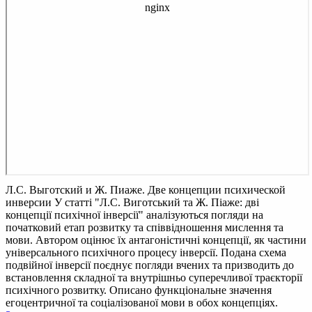
Л.С. Выготский и Ж. Пиаже. Две концепции психической
инверсии
У статті "Л.С. Виготський та Ж. Піаже: дві
концепції психічної інверсії" аналізуються погляди на
початковий етап розвитку та співвідношення мислення та
мови. Автором оцінює їх антагоністичні концепції, як частини
універсального психічного процесу інверсії. Подана схема
подвійної інверсії поєднує погляди вчених та призводить до
встановлення складної та внутрішньо суперечливої ​​траєкторії
психічного розвитку. Описано функціональне значення
егоцентричної та соціалізованої мови в обох концепціях.