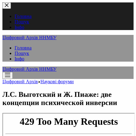
Перейти
до
вмісту
Головна
Пошук
Інфо
Цифровий Архів ННМБУ
Головна
Пошук
Інфо
Цифровий Архів ННМБУ
Цифровий Архів
Наукові форуми
Л.С. Выготский и Ж. Пиаже: две
концепции психической инверсии