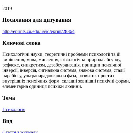
2019
Посилання для цитування
http://eprints.zu.edu.ua/id/eprint/28864
Ключові слова
Психологічні науки, теоретичні проблеми психології та їй
вирішення, мова, мислення, фізіологічна природа абсурду,
рефлекс, синкретизм, дезабсурдизація, принцип психічної
інверсії, інверсія, сигнальна система, знакова система, стадії
парабіозу, ультрапарадоксальна фаза, розвиток простих
внутрішніх психічних форм, складні зовнішні психічні форми,
елементарна одиниця психіки людини.
Тема
Психологія
Вид
Стаття з журналу