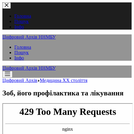
Перейти
до
вмісту
Головна
Пошук
Інфо
Цифровий Архів ННМБУ
Головна
Пошук
Інфо
Цифровий Архів ННМБУ
Цифровий Архів
Медицина XX століття
Зоб, його профілактика та лікування