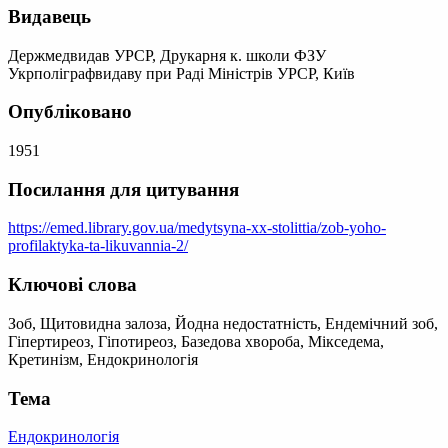
Видавець
Держмедвидав УРСР, Друкарня к. школи ФЗУ
Укрполіграфвидаву при Раді Міністрів УРСР, Київ
Опубліковано
1951
Посилання для цитування
https://emed.library.gov.ua/medytsyna-xx-stolittia/zob-yoho-
profilaktyka-ta-likuvannia-2/
Ключові слова
Зоб, Щитовидна залоза, Йодна недостатність, Ендемічний зоб,
Гіпертиреоз, Гіпотиреоз, Базедова хвороба, Мікседема,
Кретинізм, Ендокринологія
Тема
Ендокринологія