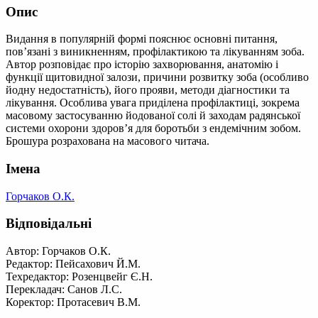
Опис
Видання в популярній формі пояснює основні питання,
пов’язані з виникненням, профілактикою та лікуванням зоба.
Автор розповідає про історію захворювання, анатомію і
функції щитовидної залози, причини розвитку зоба (особливо
йодну недостатність), його прояви, методи діагностики та
лікування. Особлива увага приділена профілактиці, зокрема
масовому застосуванню йодованої солі й заходам радянської
системи охорони здоров’я для боротьби з ендемічним зобом.
Брошура розрахована на масового читача.
Імена
Горчаков О.К.
Відповідальні
Автор: Горчаков О.К.
Редактор: Пейсахович Й.М.
Техредактор: Розенцвейг Є.Н.
Перекладач: Санов Л.С.
Коректор: Протасевич В.М.