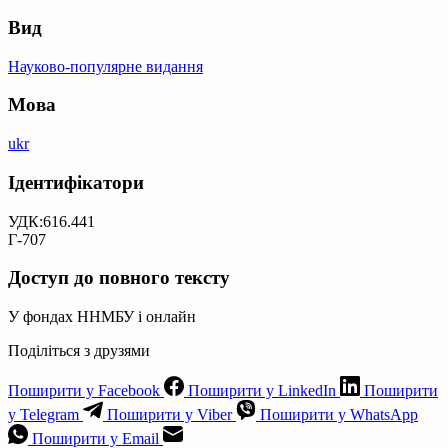
Вид
Науково-популярне видання
Мова
ukr
Ідентифікатори
УДК:616.441
Г-707
Доступ до повного тексту
У фондах ННМБУ і онлайн
Поділіться з друзями
Поширити у Facebook
Поширити у LinkedIn
Поширити
у Telegram
Поширити у Viber
Поширити у WhatsApp
Поширити у Email