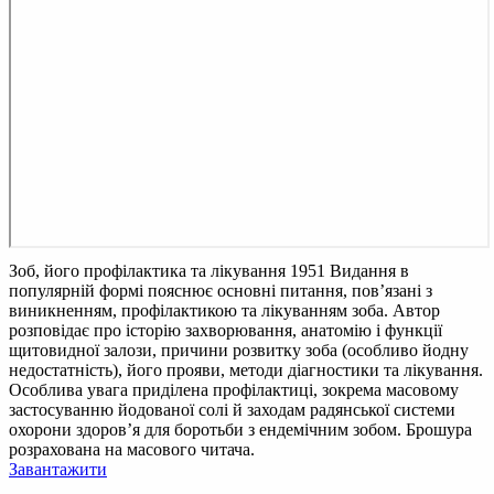
Зоб, його профілактика та лікування 1951
Видання в
популярній формі пояснює основні питання, пов’язані з
виникненням, профілактикою та лікуванням зоба. Автор
розповідає про історію захворювання, анатомію і функції
щитовидної залози, причини розвитку зоба (особливо йодну
недостатність), його прояви, методи діагностики та лікування.
Особлива увага приділена профілактиці, зокрема масовому
застосуванню йодованої солі й заходам радянської системи
охорони здоров’я для боротьби з ендемічним зобом. Брошура
розрахована на масового читача.
Завантажити