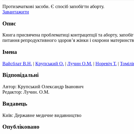
Протизачаткові засоби. Є спосіб запобігти аборту.
Завантажити
Опис
Книга присвячена проблематиці контрацепції та аборту, запобіг
питання репродуктивного здоров’я жінки і охорони материнства
Імена
Вайсблат В.Н.
|
Крупський О.
|
Лучин О.М.
|
Норевіч Т.
|
Томілі
Відповідальні
Автор: Крупський Олександр Іванович
Редактор: Лучин. О.М.
Видавець
Київ: Державне медичне видавництво
Опубліковано