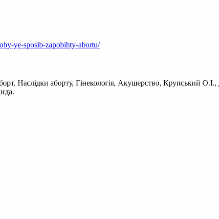
soby-ye-sposib-zapobihty-abortu/
 Аборт, Наслідки аборту, Гінекологія, Акушерство, Крупський О.
анда.