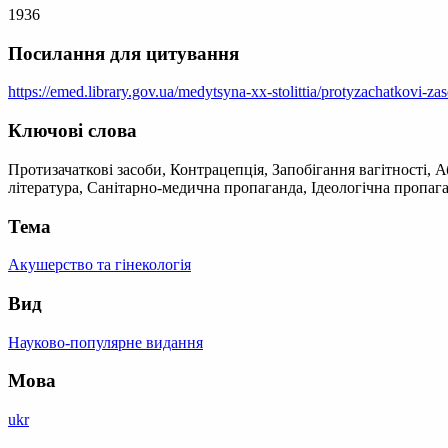
1936
Посилання для цитування
https://emed.library.gov.ua/medytsyna-xx-stolittia/protyzachatkovi-za
Ключові слова
Протизачаткові засоби, Контрацепція, Запобігання вагітності,
література, Санітарно-медична пропаганда, Ідеологічна пропаг
Тема
Акушерство та гінекологія
Вид
Науково-популярне видання
Мова
ukr