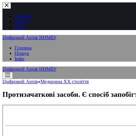
Перейти
до
вмісту
Головна
Пошук
Інфо
Цифровий Архів ННМБУ
Головна
Пошук
Інфо
Цифровий Архів ННМБУ
Цифровий Архів
Медицина XX століття
Протизачаткові засоби. Є спосіб запобіг