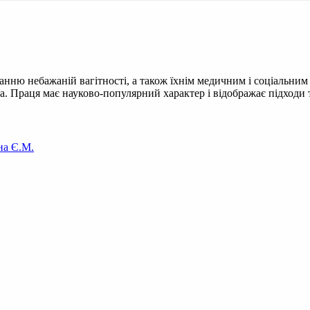
анню небажаній вагітності, а також їхнім медичним і соціальним 
. Праця має науково-популярний характер і відображає підходи т
на Є.М.