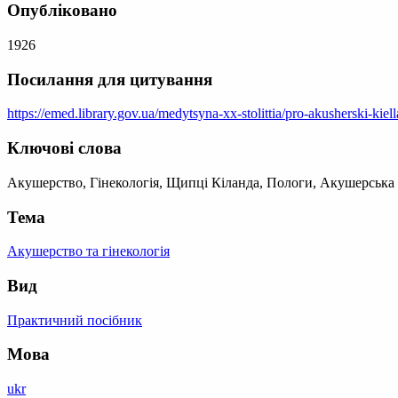
Опубліковано
1926
Посилання для цитування
https://emed.library.gov.ua/medytsyna-xx-stolittia/pro-akusherski-kiel
Ключові слова
Акушерство, Гінекологія, Щипці Кіланда, Пологи, Акушерська
Тема
Акушерство та гінекологія
Вид
Практичний посібник
Мова
ukr