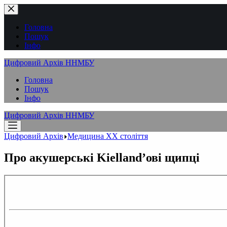
Перейти
до
вмісту
Головна
Пошук
Інфо
Цифровий Архів ННМБУ
Головна
Пошук
Інфо
Цифровий Архів ННМБУ
Цифровий Архів
Медицина XX століття
Про акушерські Kielland’ові щипці