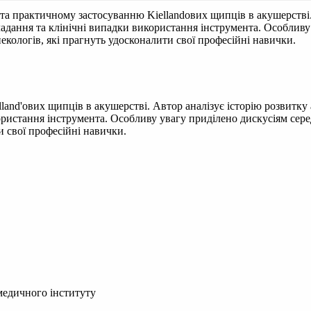
а практичному застосуванню Kiellandових щипців в акушерстві. 
ладання та клінічні випадки використання інструмента. Особливу
некологів, які прагнуть удосконалити свої професійні навички.
nd'ових щипців в акушерстві. Автор аналізує історію розвитку 
ористання інструмента. Особливу увагу приділено дискусіям серед
и свої професійні навички.
медичного інституту