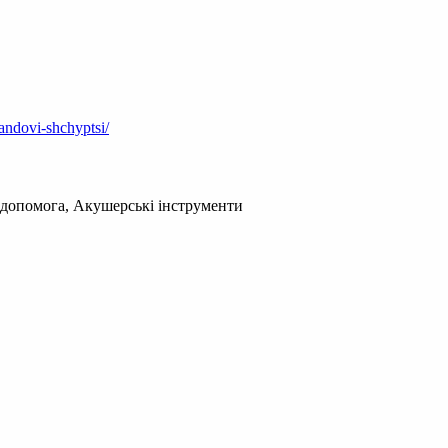
landovi-shchyptsi/
 допомога, Акушерські інструменти