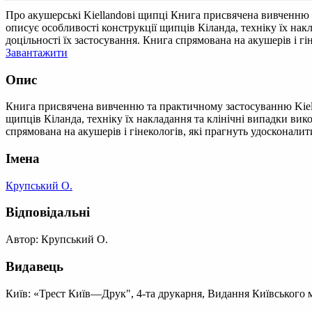
Про акушерські Kiellandові щипці
Книга присвячена вивченню т
описує особливості конструкції щипців Кіланда, техніку їх нак
доцільності їх застосування. Книга спрямована на акушерів і гі
Завантажити
Опис
Книга присвячена вивченню та практичному застосуванню Kiella
щипців Кіланда, техніку їх накладання та клінічні випадки вик
спрямована на акушерів і гінекологів, які прагнуть удосконалит
Імена
Крупський О.
Відповідальні
Автор: Крупський О.
Видавець
Київ: «Трест Київ—Друк", 4-та друкарня, Видання Київського 