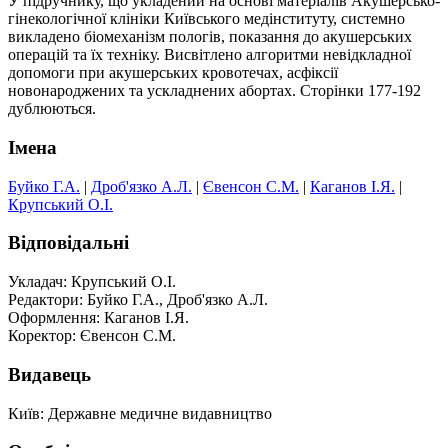
У підручнику, що укладений на основі матеріалів Акушерсько-
гінекологічної клініки Київського медінституту, системно
викладено біомеханізм пологів, показання до акушерських
операцій та їх техніку. Висвітлено алгоритми невідкладної
допомоги при акушерських кровотечах, асфіксії
новонароджених та ускладнених абортах. Сторінки 177-192
дублюються.
Імена
Буйко Г.А.
|
Дроб'язко А.Л.
|
Євенсон С.М.
|
Каганов І.Я.
|
Крупський О.І.
Відповідальні
Укладач: Крупський О.І.
Редактори: Буйко Г.А., Дроб'язко А.Л.
Оформлення: Каганов І.Я.
Коректор: Євенсон С.М.
Видавець
Київ: Державне медичне видавництво