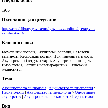
Опубліковано
1936
Посилання для цитування
https://emed.library.gov.ua/medytsyna-xx-stolittia/operatyvne-
akusherstvo-2/
Ключові слова
Біомеханізм пологів, Акушерські операції, Патологія
вагітності, Кесарський розтин, Припинення вагітності,
Акушерський інструментарій, Акушерський поворот,
Ембріотомія, Асфіксія новонароджених, Київський
медінститут.
Тема
Акушерство та гінекологія
|
Акушерство та гінекологія
>
Неонатологія
|
Акушерство та гінекологія
>
Оперативне
акушерство
|
Акушерство та гінекологія
>
Перинатологія
Вид