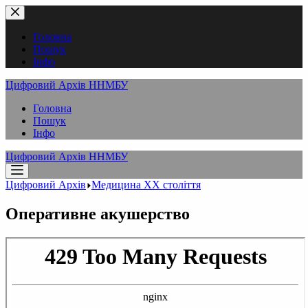
Перейти
до
вмісту
Головна
Пошук
Інфо
Цифровий Архів ННМБУ
Головна
Пошук
Інфо
Цифровий Архів ННМБУ
Цифровий Архів
Медицина XX століття
Оперативне акушерство