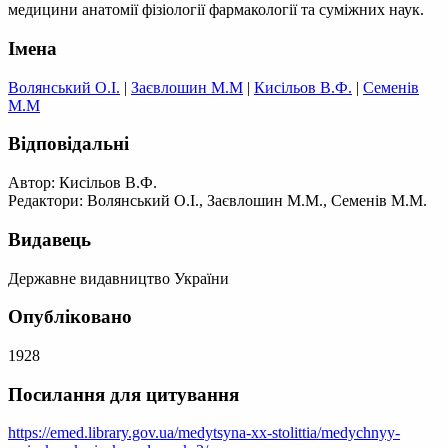
медицини анатомії фізіології фармакології та суміжних наук.
Імена
Волянський О.І.
|
Заєвлошин М.М
|
Кисільов В.Ф.
|
Семенів
М.М
Відповідальні
Автор: Кисільов В.Ф.
Редактори: Волянський О.І., Заєвлошин М.М., Семенів М.М.
Видавець
Державне видавництво України
Опубліковано
1928
Посилання для цитування
https://emed.library.gov.ua/medytsyna-xx-stolittia/medychnyy-