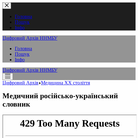
Перейти
до
вмісту
Головна
Пошук
Інфо
Цифровий Архів ННМБУ
Головна
Пошук
Інфо
Цифровий Архів ННМБУ
Цифровий Архів
Медицина XX століття
Медичний російсько-український
словник