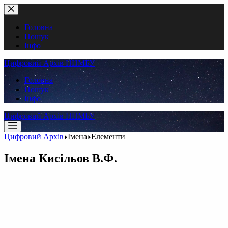
Перейти
до
вмісту
Головна
Пошук
Інфо
Цифровий Архів ННМБУ
Головна
Пошук
Інфо
Цифровий Архів ННМБУ
Цифровий Архів
Імена
Елементи
Імена
Кисільов В.Ф.