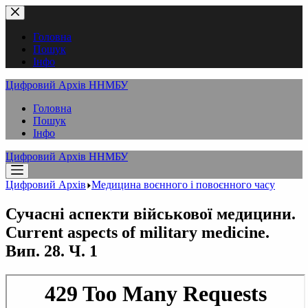
Перейти
до
вмісту
Головна
Пошук
Інфо
Цифровий Архів ННМБУ
Головна
Пошук
Інфо
Цифровий Архів ННМБУ
Цифровий Архів
Медицина воєнного і повоєнного часу
Сучасні аспекти військової медицини.
Current aspects of military medicine.
Вип. 28. Ч. 1