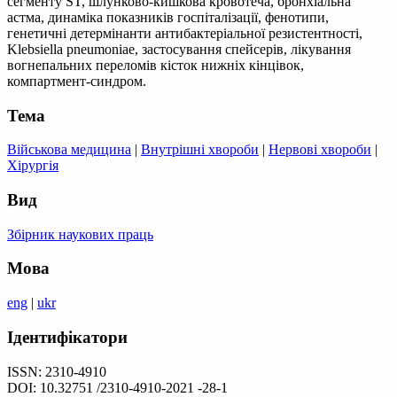
сегменту ST, шлунково-кишкова кровотеча, бронхіальна
астма, динаміка показників госпіталізації, фенотипи,
генетичні детермінанти антибактеріальної резистентності,
Klebsiella pneumoniae, застосування спейсерів, лікування
вогнепальних переломів кісток нижніх кінцівок,
компартмент-синдром.
Тема
Військова медицина
|
Внутрішні хвороби
|
Нервові хвороби
|
Хірургія
Вид
Збірник наукових праць
Мова
eng
|
ukr
Ідентифікатори
ISSN: 2310-4910
DOI: 10.32751 /2310-4910-2021 -28-1