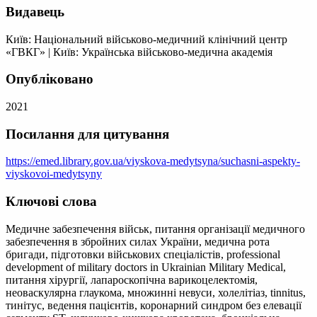
Видавець
Київ: Національний військово-медичний клінічний центр
«ГВКГ»
|
Київ: Українська військово-медична академія
Опубліковано
2021
Посилання для цитування
https://emed.library.gov.ua/viyskova-medytsyna/suchasni-aspekty-
viyskovoi-medytsyny
Ключові слова
Медичне забезпечення військ, питання організації медичного
забезпечення в збройних силах України, медична рота
бригади, підготовки військових спеціалістів, professional
development of military doctors in Ukrainian Military Medical,
питання хірургії, лапароскопічна варикоцелектомія,
неоваскулярна глаукома, множинні невуси, холелітіаз, tinnitus,
тинітус, ведення пацієнтів, коронарний синдром без елевації