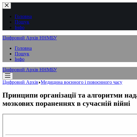
Перейти
до
вмісту
Головна
Пошук
Інфо
Цифровий Архів ННМБУ
Головна
Пошук
Інфо
Цифровий Архів ННМБУ
Цифровий Архів
Медицина воєнного і повоєнного часу
Принципи організації та алгоритми над
мозкових пораненнях в сучасній війні