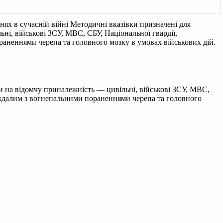
нях в сучасній війні
Методичні вказівки призначені для
ні, військові ЗСУ, МВС, СБУ, Національної гвардії,
аненнями черепа та головного мозку в умовах військових дій.
и на відомчу приналежність — цивільні, військові ЗСУ, МВС,
аждалим з вогнепальними пораненнями черепа та головного