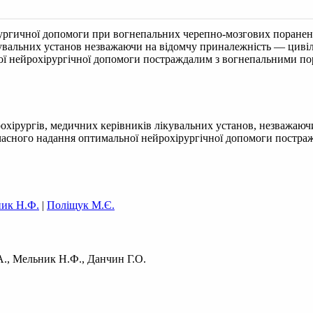
рургичної допомоги при вогнепальних черепно-мозгових поранен
кувальних установ незважаючи на відомчу приналежність — цивіль
ї нейрохірургічної допомоги постраждалим з вогнепальними пор
рохірургів, медичних керівників лікувальних установ, незважаюч
єчасного надання оптимальної нейрохірургічної допомоги постр
ик Н.Ф.
|
Поліщук М.Є.
А., Мельник Н.Ф., Данчин Г.О.