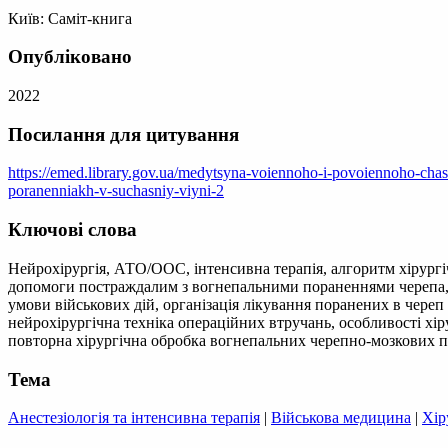
Київ: Саміт-книга
Опубліковано
2022
Посилання для цитування
https://emed.library.gov.ua/medytsyna-voiennoho-i-povoiennoho-cha
poranenniakh-v-suchasniy-viyni-2
Ключові слова
Нейрохірургія, АТО/ООС, інтенсивна терапія, алгоритм хірургі
допомоги постраждалим з вогнепальними пораненнями черепа, 
умови військових дій, організація лікування поранених в череп
нейрохірургічна техніка операційних втручань, особливості хі
повторна хірургічна обробка вогнепальних черепно-мозкових п
Тема
Анестезіологія та інтенсивна терапія
|
Військова медицина
|
Хір