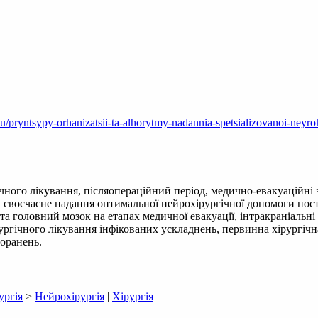
su/pryntsypy-orhanizatsii-ta-alhorytmy-nadannia-spetsializovanoi-n
чного лікування, післяопераційний період, медично-евакуаційні 
своєчасне надання оптимальної нейрохірургічної допомоги пос
 та головний мозок на етапах медичної евакуації, інтракраніальн
рургічного лікування інфікованих ускладнень, первинна хірургіч
оранень.
ургія
>
Нейрохірургія
|
Хірургія