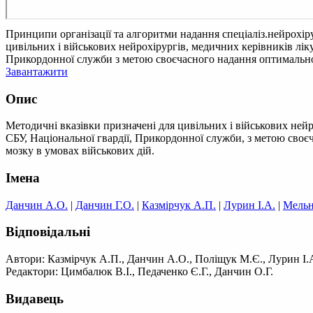
Принципи організації та алгоритми надання спеціаліз.нейрохі
цивільних і військових нейрохірургів, медичних керівників лі
Прикордонної служби з метою своєчасного надання оптимально
Завантажити
Опис
Методичні вказівки призначені для цивільних і військових ней
СБУ, Національної гвардії, Прикордонної служби, з метою сво
мозку в умовах військових дій.
Імена
Данчин А.О.
|
Данчин Г.О.
|
Казмірчук А.П.
|
Лурин І.А.
|
Мельн
Відповідальні
Автори: Казмірчук А.П., Данчин А.О., Поліщук М.Є., Лурин І.
Редактори: Цимбалюк В.І., Педаченко Є.Г., Данчин О.Г.
Видавець