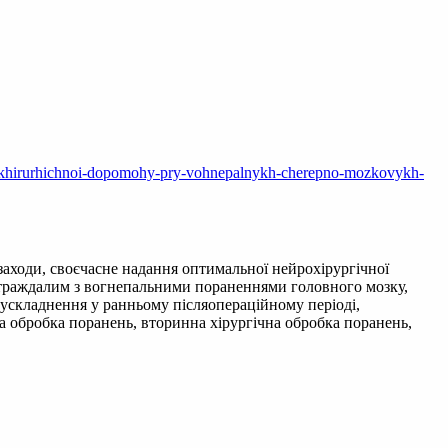
eyrokhirurhichnoi-dopomohy-pry-vohnepalnykh-cherepno-mozkovykh-
заходи, своєчасне надання оптимальної нейрохірургічної
траждалим з вогнепальними пораненнями головного мозку,
і ускладнення у ранньому післяопераційному періоді,
на обробка поранень, вторинна хірургічна обробка поранень,