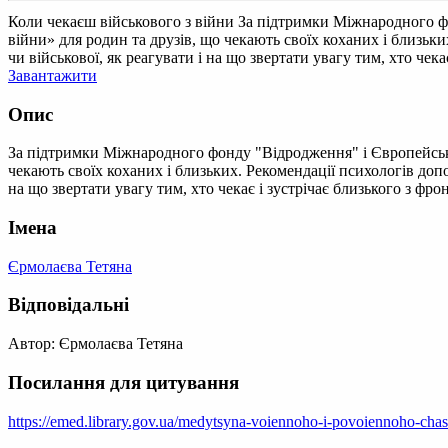
Коли чекаєш військового з війни
За підтримки Міжнародного фо
війни» для родин та друзів, що чекають своїх коханих і близьк
чи військової, як реагувати і на що звертати увагу тим, хто чека
Завантажити
Опис
За підтримки Міжнародного фонду "Відродження" і Європейсько
чекають своїх коханих і близьких. Рекомендації психологів допо
на що звертати увагу тим, хто чекає і зустрічає близького з фрон
Імена
Єрмолаєва Тетяна
Відповідальні
Автор: Єрмолаєва Тетяна
Посилання для цитування
https://emed.library.gov.ua/medytsyna-voiennoho-i-povoiennoho-cha