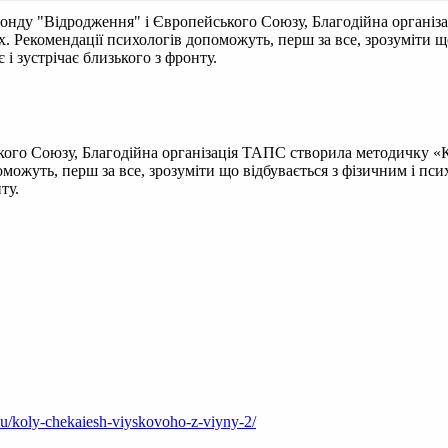
нду "Відродження" і Європейського Союзу, Благодійна організ
их. Рекомендації психологів допоможуть, перш за все, зрозуміти 
є і зустрічає близького з фронту.
го Союзу, Благодійна організація ТАПС створила методичку «Кол
можуть, перш за все, зрозуміти що відбувається з фізичним і пси
ту.
su/koly-chekaiesh-viyskovoho-z-viyny-2/