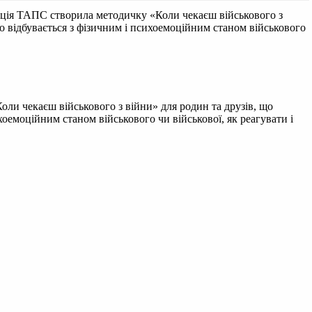
ація ТАПС створила методичку «Коли чекаєш військового з
що відбувається з фізичним і психоемоційним станом військового
и чекаєш військового з війни» для родин та друзів, що
хоемоційним станом військового чи військової, як реагувати і