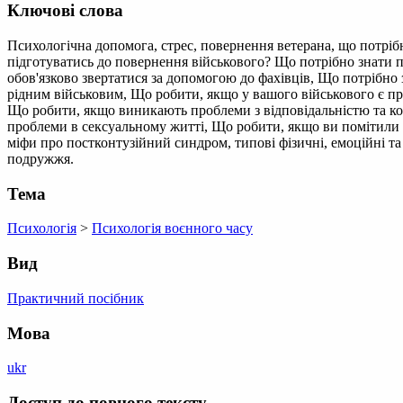
Ключові слова
Психологічна допомога, стрес, повернення ветерана, що потрібно
підготуватись до повернення військового? Що потрібно знати п
обов'язково звертатися за допомогою до фахівців, Що потрібно 
рідним військовим, Що робити, якщо у вашого військового є пр
Що робити, якщо виникають проблеми з відповідальністю та 
проблеми в сексуальному житті, Що робити, якщо ви помітили 
міфи про постконтузійний синдром, типові фізичні, емоційні та
подружжя.
Тема
Психологія
>
Психологія воєнного часу
Вид
Практичний посібник
Мова
ukr
Доступ до повного тексту