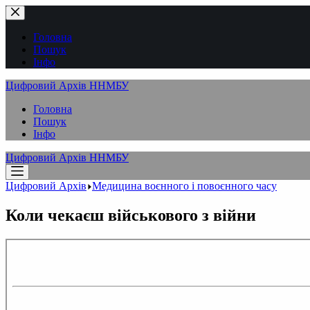
Перейти
до
вмісту
Головна
Пошук
Інфо
Цифровий Архів ННМБУ
Головна
Пошук
Інфо
Цифровий Архів ННМБУ
Цифровий Архів
Медицина воєнного і повоєнного часу
Коли чекаєш військового з війни