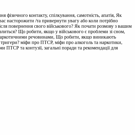
ня фізичного контакту, спілкування, самотність, апатія, Як
вас насторожити /та привернути увагу або коли потрібно
після повернення свого військового? Як почати розмову з вашим
злиться? Що робити, якщо у військового є проблеми зі сном,
 наркотичними речовинами, Що робити, якщо виникають
 тригери? міфи про ПТСР, міфи про алкоголь та наркотики,
ми ПТСР та контузії, загальні поради та рекомендації для