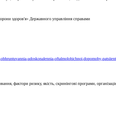
хорони здоров'я» Державного управління справами
lne-obhruntuvannia-udoskonalennia-oftalmolohichnoi-dopomohy-patsiient
ання, фактори ризику, якість, скринінгові програми, організація