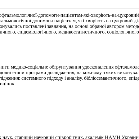
фтальмологічної-допомоги-пацієнтам-які-хворіють-на-цукровий
альмологічної допомоги пацієнтам, які хворіють на цукровий діа
нувались поставлені завдання, на основі обраної автором методо
нтичного, епідеміологічного, медикостатистичного, соціологічног
снити медико-соціальне обґрунтування удосконалення офтальмолог
довні етапи програми дослідження, на кожному з яких виконували
лідження: системного підходу і аналізу, бібліосемантичного, епід
оцінок.
 наук, старший науковий співробітник, академік НАМН України