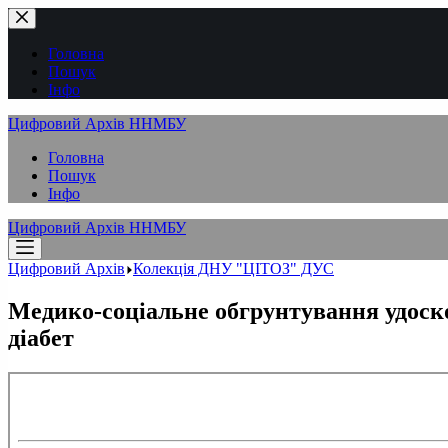
Перейти
до
вмісту
Головна
Пошук
Інфо
Цифровий Архів ННМБУ
Головна
Пошук
Інфо
Цифровий Архів ННМБУ
Цифровий Архів
Колекція ДНУ "ЦІТОЗ" ДУС
Медико-соціальне обгрунтування удоск
діабет