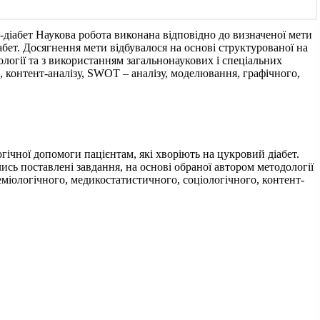
-діабет
Наукова робота виконана відповідно до визначеної мети
бет. Досягнення мети відбувалося на основі структурованої на
логії та з використанням загальнонаукових і спеціальних
о, контент-аналізу, SWOT – аналізу, моделювання, графічного,
ічної допомоги пацієнтам, які хворіють на цукровий діабет.
сь поставлені завдання, на основі обраної автором методології
еміологічного, медикостатистичного, соціологічного, контент-