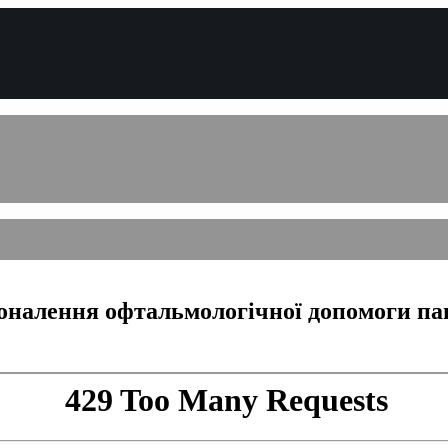
оналення офтальмологічної допомоги пац