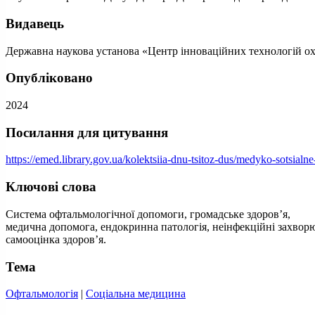
Видавець
Державна наукова установа «Центр інноваційних технологій о
Опубліковано
2024
Посилання для цитування
https://emed.library.gov.ua/kolektsiia-dnu-tsitoz-dus/medyko-sotsia
Ключові слова
Система офтальмологічної допомоги, громадське здоровʼя,
медична допомога, ендокринна патологія, неінфекційні захворюв
самооцінка здоровʼя.
Тема
Офтальмологія
|
Соціальна медицина