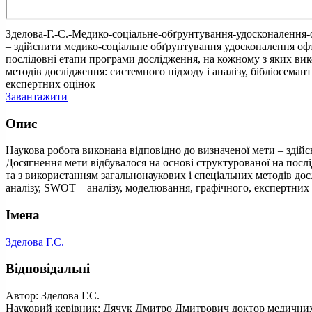
Зделова-Г.-С.-Медико-соціальне-обґрунтування-удосконалення-о
– здійснити медико-соціальне обґрунтування удосконалення офт
послідовні етапи програми дослідження, на кожному з яких вико
методів дослідження: системного підходу і аналізу, бібліосема
експертних оцінок
Завантажити
Опис
Наукова робота виконана відповідно до визначеної мети – здій
Досягнення мети відбувалося на основі структурованої на послі
та з використанням загальнонаукових і спеціальних методів дос
аналізу, SWOT – аналізу, моделювання, графічного, експертних 
Імена
Зделова Г.С.
Відповідальні
Автор: Зделова Г.С.
Науковий керівник: Дячук Дмитро Дмитрович доктор медичних