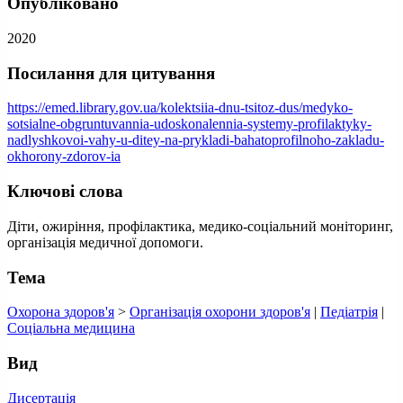
Опубліковано
2020
Посилання для цитування
https://emed.library.gov.ua/kolektsiia-dnu-tsitoz-dus/medyko-
sotsialne-obgruntuvannia-udoskonalennia-systemy-profilaktyky-
nadlyshkovoi-vahy-u-ditey-na-prykladi-bahatoprofilnoho-zakladu-
okhorony-zdorov-ia
Ключові слова
Діти, ожиріння, профілактика, медико-соціальний моніторинг,
організація медичної допомоги.
Тема
Охорона здоров'я
>
Організація охорони здоров'я
|
Педіатрія
|
Соціальна медицина
Вид
Дисертація