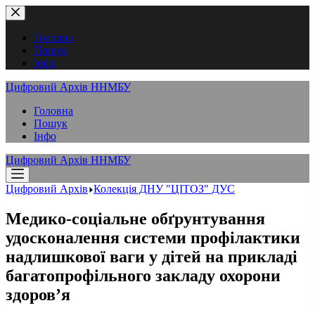
Перейти
до
вмісту
Головна
Пошук
Інфо
Цифровий Архів ННМБУ
Головна
Пошук
Інфо
Цифровий Архів ННМБУ
Цифровий Архів
Колекція ДНУ "ЦІТОЗ" ДУС
Медико-соціальне обґрунтування
удосконалення системи профілактики
надлишкової ваги у дітей на прикладі
багатопрофільного закладу охорони
здоров’я