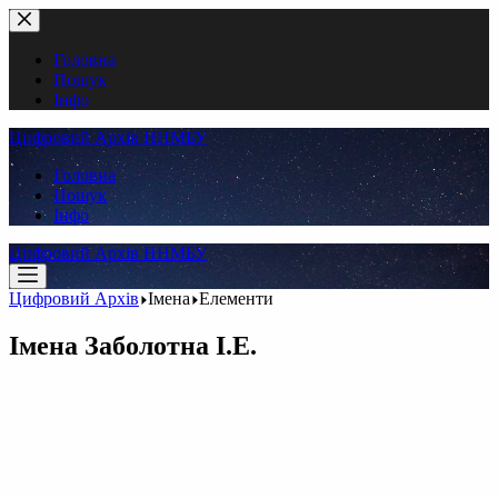
Перейти
до
вмісту
Головна
Пошук
Інфо
Цифровий Архів ННМБУ
Головна
Пошук
Інфо
Цифровий Архів ННМБУ
Цифровий Архів
Імена
Елементи
Імена
Заболотна І.Е.