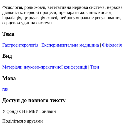
Фізіологія, роль жовчі, вегетативна нервова система, нервова
діяльність, нервові процеси, препарати жовчних кислот,
іррадіація, циркуляція жовчі, нейрогуморальне регулювання,
серцево-судинна система.
Тема
Гастроентерологія
|
Експериментальна медицина
|
Фізіологія
Вид
Матеріали науково-практичної конференції
|
Тези
Мова
rus
Доступ до повного тексту
У фондах ННМБУ і онлайн
Поділіться з друзями