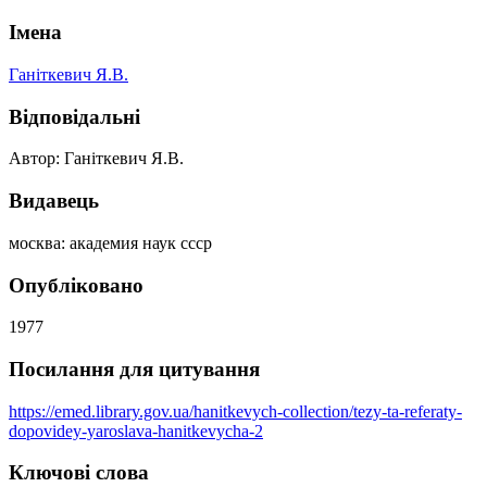
Імена
Ганіткевич Я.В.
Відповідальні
Автор: Ганіткевич Я.В.
Видавець
москва: академия наук ссср
Опубліковано
1977
Посилання для цитування
https://emed.library.gov.ua/hanitkevych-collection/tezy-ta-referaty-
dopovidey-yaroslava-hanitkevycha-2
Ключові слова