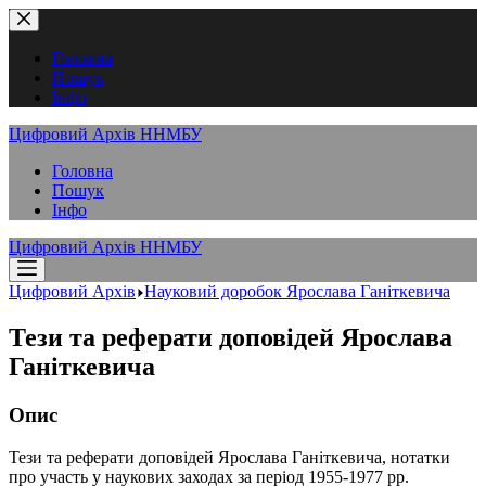
Перейти
до
вмісту
Головна
Пошук
Інфо
Цифровий Архів ННМБУ
Головна
Пошук
Інфо
Цифровий Архів ННМБУ
Цифровий Архів
Науковий доробок Ярослава Ганіткевича
Тези та реферати доповідей Ярослава
Ганіткевича
Опис
Тези та реферати доповідей Ярослава Ганіткевича, нотатки
про участь у наукових заходах за період 1955-1977 рр.