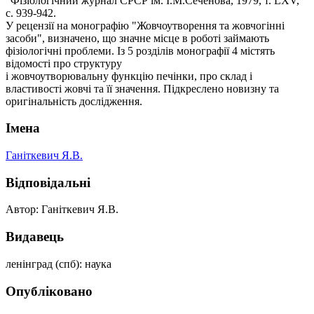
"Фізіологічний журнал СРСР ім. І.М.Сеченова, 1979, т. LXV,
c. 939-942.
У рецензії на монографію "Жовчоутворення та жовчогінні
засоби", визначено, що значне місце в роботі займають
фізіологічні проблеми. Із 5 розділів монографії 4 містять
відомості про структуру
і жовчоутворювальну функцію печінки, про склад і
властивості жовчі та її значення. Підкреслено новизну та
оригінальність дослідження.
Імена
Ганіткевич Я.В.
Відповідальні
Автор: Ганіткевич Я.В.
Видавець
ленінград (спб): наука
Опубліковано