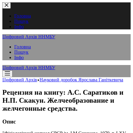
Перейти
до
вмісту
Головна
Пошук
Інфо
Цифровий Архів ННМБУ
Головна
Пошук
Інфо
Цифровий Архів ННМБУ
Цифровий Архів
Науковий доробок Ярослава Ганіткевича
Рецензия на книгу: А.С. Саратиков и
Н.П. Скакун. Желчеобразование и
желчегонные средства.
Опис