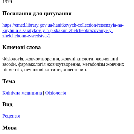
1979
Посилання для цитування
https://emed.library.gov.ua/hanitkevych-collection/retsenzyia-na-
knyhu-a-s-saratykov-y-n-p-skakun-zhelcheobrazovanye-y-
zhelchehonn-e-sredstva-2
Ключові слова
Фізіологія, жовчоутворення, жовчні кислоти, жовчогінні
засоби, фармакологія жовчоутворення, метаболізм жовчних
пігментів, печінкові клітини, холестерин.
Тема
Клінічна медицина
|
Фізіологія
Вид
Рецензія
Мова