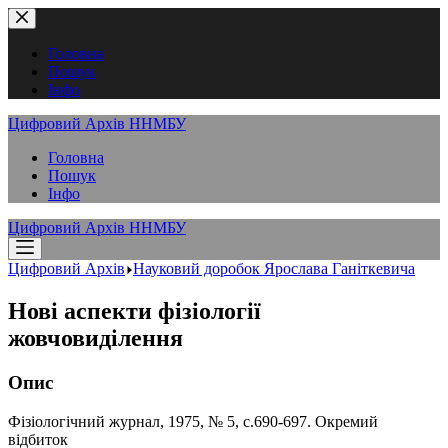
Перейти
до
вмісту
Головна
Пошук
Інфо
Цифровий Архів ННМБУ
Головна
Пошук
Інфо
Цифровий Архів ННМБУ
Цифровий Архів
Науковий доробок Ярослава Ганіткевича
Нові аспекти фізіології
жовчовиділення
Опис
Фізіологічний журнал, 1975, № 5, с.690-697. Окремий
відбиток