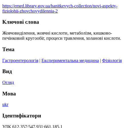
https://emed.library.gov.ua/hanitkevych-collection/novi-aspekty-
fiziolohii-zhovchovydilennia-2
Ключові слова
Жовчовиділення, жовчні кислоти, метаболізм, кишково-
печінковий кругообіг, процеси травлення, холанові кислоти.
Тема
Гастроентерологія
|
Експериментальна медицина
|
Фізіологія
Вид
Огляд
Мова
ukr
Ідентифікатори
УДК 612.357:547.931:661.185.1