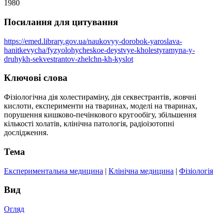
1980
Посилання для цитування
https://emed.library.gov.ua/naukovyy-dorobok-yaroslava-
hanitkevycha/fyzyolohycheskoe-deystvye-kholestyramyna-y-
druhykh-sekvestrantov-zhelchn-kh-kyslot
Ключові слова
Фізіологічна дія холестираміну, дія секвестрантів, жовчні
кислоти, експерименти на тваринах, моделі на тваринах,
порушення кишково-печінкового кругообігу, збільшення
кількості холатів, клінічна патологія, радіоізотопні
дослідження.
Тема
Експериментальна медицина
|
Клінічна медицина
|
Фізіологія
Вид
Огляд