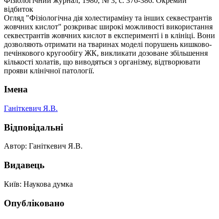
Фізіологічний журнал, 1980, № 3, с. 376-386. Окремий
відбиток
Огляд "Фізіологічна дія холестираміну та інших секвестрантів
жовчних кислот" розкриває широкі можливості використання
секвестрантів жовчних кислот в експерименті і в клініці. Вони
дозволяють отримати на тваринах моделі порушень кишково-
печінкового кругообігу ЖК, викликати дозоване збільшення
кількості холатів, що виводяться з організму, відтворювати
прояви клінічної патології.
Імена
Ганіткевич Я.В.
Відповідальні
Автор: Ганіткевич Я.В.
Видавець
Київ: Наукова думка
Опубліковано