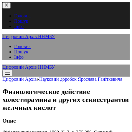
Перейти
до
вмісту
Головна
Пошук
Інфо
Цифровий Архів ННМБУ
Головна
Пошук
Інфо
Цифровий Архів ННМБУ
Цифровий Архів
Науковий доробок Ярослава Ганіткевича
Физиологическое действие
холестирамина и других секвестрантов
желчных кислот
Опис