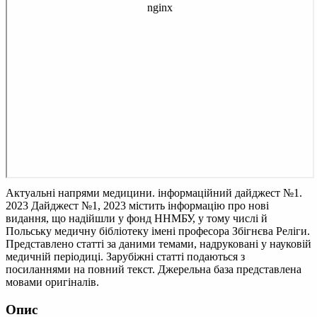
Актуальні напрями медицини. інформаційний дайджест №1.
2023
Дайджест №1, 2023 містить інформацію про нові
видання, що надійшли у фонд ННМБУ, у тому числі й
Польську медичну бібліотеку імені професора Збігнєва Реліги.
Представлено статті за даними темами, надруковані у науковій
медичній періодиці. Зарубіжні статті подаються з
посиланнями на повний текст. Джерельна база представлена
мовами оригіналів.
Опис