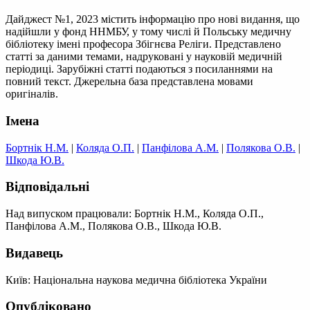
Дайджест №1, 2023 містить інформацію про нові видання, що
надійшли у фонд ННМБУ, у тому числі й Польську медичну
бібліотеку імені професора Збігнєва Реліги. Представлено
статті за даними темами, надруковані у науковій медичній
періодиці. Зарубіжні статті подаються з посиланнями на
повний текст. Джерельна база представлена мовами
оригіналів.
Імена
Бортнік Н.М.
|
Коляда О.П.
|
Панфілова А.М.
|
Полякова О.В.
|
Шкода Ю.В.
Відповідальні
Над випуском працювали: Бортнік Н.М., Коляда О.П.,
Панфілова А.М., Полякова О.В., Шкода Ю.В.
Видавець
Київ: Національна наукова медична бібліотека України
Опубліковано