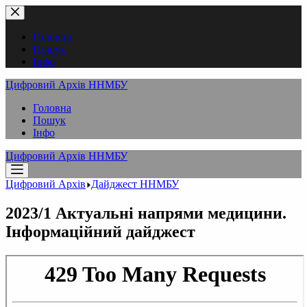
Перейти
до
вмісту
Головна
Пошук
Інфо
Цифровий Архів ННМБУ
Головна
Пошук
Інфо
Цифровий Архів ННМБУ
Цифровий Архів
Дайджест ННМБУ
2023/1 Актуальні напрями медицини.
Інформаційний дайджест