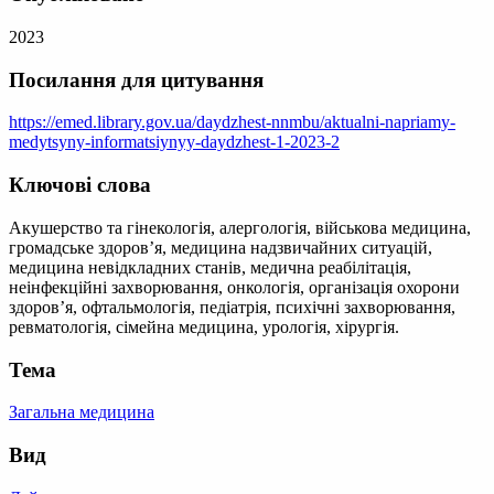
2023
Посилання для цитування
https://emed.library.gov.ua/daydzhest-nnmbu/aktualni-napriamy-
medytsyny-informatsiynyy-daydzhest-1-2023-2
Ключові слова
Акушерство та гінекологія, алергологія, військова медицина,
громадське здоров’я, медицина надзвичайних ситуацій,
медицина невідкладних станів, медична реабілітація,
неінфекційні захворювання, онкологія, організація охорони
здоров’я, офтальмологія, педіатрія, психічні захворювання,
ревматологія, сімейна медицина, урологія, хірургія.
Тема
Загальна медицина
Вид