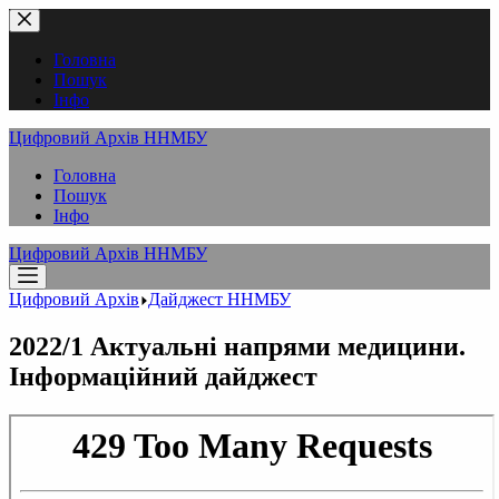
Перейти
до
вмісту
Головна
Пошук
Інфо
Цифровий Архів ННМБУ
Головна
Пошук
Інфо
Цифровий Архів ННМБУ
Цифровий Архів
Дайджест ННМБУ
2022/1 Актуальні напрями медицини.
Інформаційний дайджест