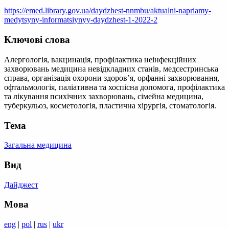
https://emed.library.gov.ua/daydzhest-nnmbu/aktualni-napriamy-
medytsyny-informatsiynyy-daydzhest-1-2022-2
Ключові слова
Алергологія, вакцинація, профілактика неінфекційних
захворювань медицина невідкладних станів, медсестринська
справа, організація охорони здоров’я, орфанні захворювання,
офтальмологія, паліативна та хоспісна допомога, профілактика
та лікування психічних захворювань, сімейна медицина,
туберкульоз, косметологія, пластична хірургія, стоматологія.
Тема
Загальна медицина
Вид
Дайджест
Мова
eng
|
pol
|
rus
|
ukr