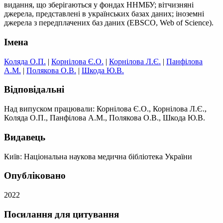
видання, що зберігаються у фондах ННМБУ; вітчизняні
джерела, представлені в українських базах даних; іноземні
джерела з передплачених баз даних (EBSCO, Web of Science).
Імена
Коляда О.П.
|
Корнілова Є.О.
|
Корнілова Л.Є.
|
Панфілова
А.М.
|
Полякова О.В.
|
Шкода Ю.В.
Відповідальні
Над випуском працювали: Корнілова Є.О., Корнілова Л.Є.,
Коляда О.П., Панфілова А.М., Полякова О.В., Шкода Ю.В.
Видавець
Київ: Національна наукова медична бібліотека України
Опубліковано
2022
Посилання для цитування