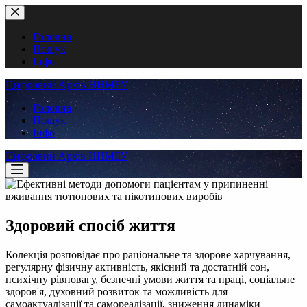
Перейти
до
вмісту
Головна
Пошук
Інфо
Цифровий Архів ННМБУ
Головна
Пошук
Інфо
Цифровий Архів ННМБУ
Здоровий спосіб життя
Колекція розповідає про раціональне та здорове харчування,
регулярну фізичну активність, якісний та достатній сон,
психічну рівновагу, безпечні умови життя та праці, соціальне
здоров'я, духовний розвиток та можливість для
самоактуалізації та самореалізації, зниження динаміки