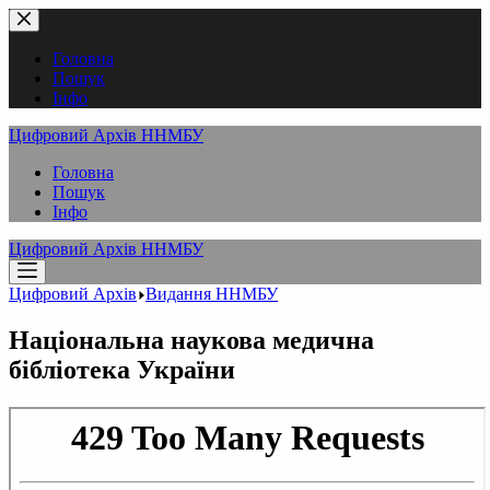
Перейти
до
вмісту
Головна
Пошук
Інфо
Цифровий Архів ННМБУ
Головна
Пошук
Інфо
Цифровий Архів ННМБУ
Цифровий Архів
Видання ННМБУ
Національна наукова медична
бібліотека України