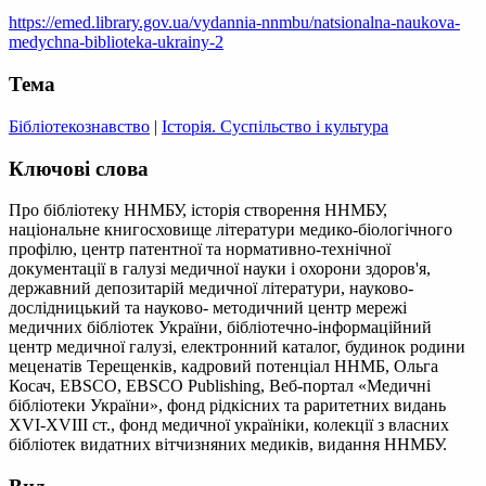
https://emed.library.gov.ua/vydannia-nnmbu/natsionalna-naukova-
medychna-biblioteka-ukrainy-2
Тема
Бібліотекознавство
|
Історія. Суспільство і культура
Ключові слова
Про бібліотеку ННМБУ, історія створення ННМБУ,
національне книгосховище літератури медико-біологічного
профілю, центр патентної та нормативно-технічної
документації в галузі медичної науки і охорони здоров'я,
державний депозитарій медичної літератури, науково-
дослідницький та науково- методичний центр мережі
медичних бібліотек України, бібліотечно-інформаційний
центр медичної галузі, електронний каталог, будинок родини
меценатів Терещенків, кадровий потенціал ННМБ, Ольга
Косач, EBSCO, EBSCO Publishing, Веб-портал «Медичні
бібліотеки України», фонд рідкісних та раритетних видань
ХVІ-ХVIII ст., фонд медичної україніки, колекції з власних
бібліотек видатних вітчизняних медиків, видання ННМБУ.