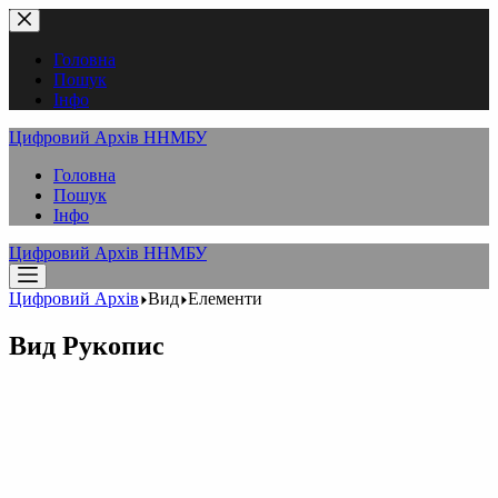
Перейти
до
вмісту
Головна
Пошук
Інфо
Цифровий Архів ННМБУ
Головна
Пошук
Інфо
Цифровий Архів ННМБУ
Цифровий Архів
Вид
Елементи
Вид
Рукопис